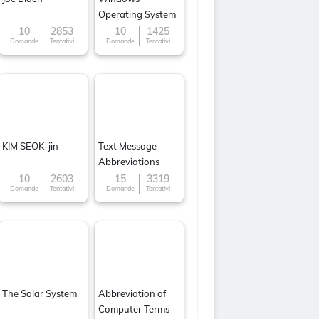
Operating System
10
2853
10
1425
Domande
Tentativi
Domande
Tentativi
KIM SEOK-jin
Text Message
Abbreviations
10
2603
15
3319
Domande
Tentativi
Domande
Tentativi
The Solar System
Abbreviation of
Computer Terms