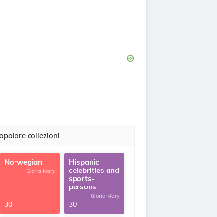
opolare collezioni
Norwegian
Hispanic
celebrities and
-Gloria Mary
sports-
persons
-Gloria Mary
30
30