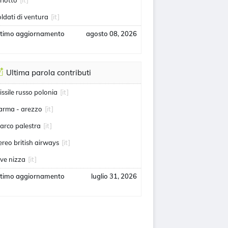
irlotto
[it]
oldati di ventura
[it]
ltimo aggiornamento
agosto 08, 2026
Ultima parola contributi
issile russo polonia
[it]
arma - arezzo
[it]
arco palestra
[it]
ereo british airways
[it]
uve nizza
[it]
ltimo aggiornamento
luglio 31, 2026