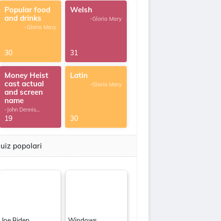
Popular food
Welsh
and drinks
-Gloria Mary
-Gloria Mary
30
31
Money Heist
Latin
cast actual
-Gloria Mary
and screen
name
-John Dennis
G.Thomas
19
30
uiz popolari
Joe Biden
Windows