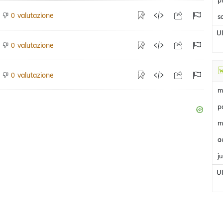
p
valutazione
0
s
U
valutazione
0
valutazione
0
m
p
m
a
j
U