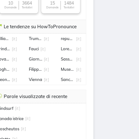
10
3664
15
1484
Domande
Tentativi
Domande
Tentativi
Le tendenze su HowToPronounce
illian murphy
Truman
repubblica
[it]
[it]
[it]
rindisi
Fauci
Lorenzo Pellegrini
[it]
[it]
[it]
ovara
Giornalista
Sassari
[it]
[it]
[it]
oghera
Filippo Inzaghi
Musetti
[it]
[it]
[it]
leonora Daniele
Vienna
Sanchez
[it]
[it]
[it]
Parole visualizzate di recente
indsurf
[it]
anada istrice
[it]
oscheutos
[it]