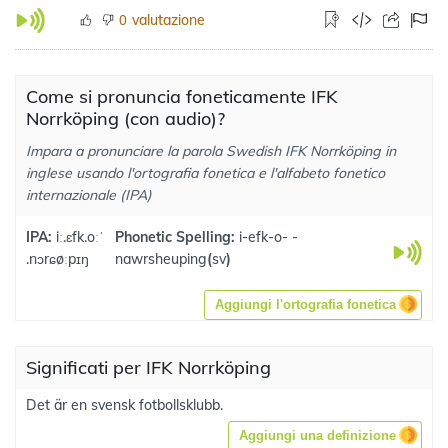
valutazione
0
Come si pronuncia foneticamente IFK
Norrköping (con audio)?
Impara a pronunciare la parola Swedish IFK Norrköping in
inglese usando l'ortografia fonetica e l'alfabeto fonetico
internazionale (IPA)
IPA:
iː.ɛfk.oːˈ
Phonetic Spelling:
i-efk-o- -
.nɔrɕøːpɪŋ
nawrsheuping
(
sv
)
Aggiungi l'ortografia fonetica
Significati per IFK Norrköping
Det är en svensk fotbollsklubb.
Aggiungi una definizione