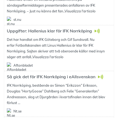
söndagseftermiddagen presenterades anfallaren av IFK
Norrköping. – Just nu känns det fan..
Visualizza l'articolo
st.nu
Uppgifter: Hallenius klar för IFK Norrköping
Det har handlat om IFK Göteborg och Gif Sundsvall. Nu
erfar Fotbollskanalen att Linus Hallenius är klar för IFK
Norrköping. Sajten skriver att två oberoende källor med insyn
säger att anfall..
Visualizza l'articolo
Aftonbladet
Så gick det för IFK Norrköping i eAllsvenskan
IFK Norrköping, bestående av Simon “Erikzzon” Eriksson,
Douglas ”HortyGoose” Dahlberg och Felix ”Generalenfan”
Andreasson, slog ut Djurgården i kvartsfinalen innan det blev
förlust ...
Nt.se