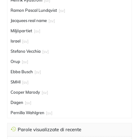
Henrik Rydström
[sv]
Ramon Pascal Lundqvist
[sv]
Jacquees real name
[sv]
Miljöpartiet
[sv]
Israel
[sv]
Stefano Vecchia
[sv]
Orup
[sv]
Ebba Busch
[sv]
SMHI
[sv]
Cooper Marody
[sv]
Dagen
[sv]
Pernilla Wahlgren
[sv]
Parole visualizzate di recente