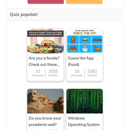
Quiz popolari
Are you a foodie?
Guess the App
Check out these
(Food)
Famous cuisines
10
3055
10
5362
Domande
Tentativi
Domande
Tentativi
around the World
Do you know your
Windows
presidents well?
Operating System