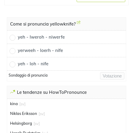
Come si pronuncia yellowknife?
yeh - lweroh - niwerfe
yerweeh - loerh - nife
yeh - loh - nife
Sondaggio di pronuncia
Votazione
Le tendenze su HowToPronounce
kina
[sv]
Niklas Eriksson
[sv]
Helsingborg
[sv]