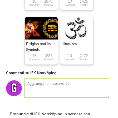
10
2878
10
1425
Domande
Tentativi
Domande
Tentativi
Religion and its
Hinduism
Symbols
15
1887
10
2172
Domande
Tentativi
Domande
Tentativi
Commenti su IFK Norrköping
Pronuncia di IFK Norrköping in svedese con