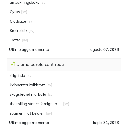
anteckningsboks
[sv]
Cyrus
[sv]
Gladsaxe
[sv]
Knektskär
[sv]
Trotta
[sv]
Ultimo aggiornamento
agosto 07, 2026
Ultima parola contributi
sillgrissla
[sv]
kvinnersta kalkbrott
[sv]
skogsbrand marbella
[sv]
the rolling stones foreign tongues
[sv]
spanien mot belgien
[sv]
Ultimo aggiornamento
luglio 31, 2026