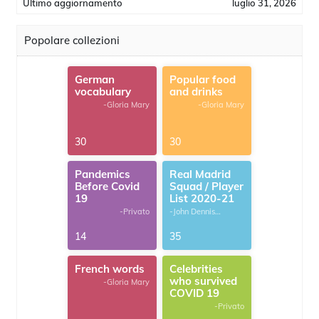
Ultimo aggiornamento
luglio 31, 2026
Popolare collezioni
German
Popular food
vocabulary
and drinks
-Gloria Mary
-Gloria Mary
30
30
Pandemics
Real Madrid
Before Covid
Squad / Player
19
List 2020-21
-Privato
-John Dennis
G.Thomas
14
35
French words
Celebrities
who survived
-Gloria Mary
COVID 19
-Privato