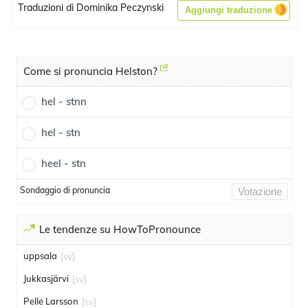
Traduzioni di Dominika Peczynski
Aggiungi traduzione
Come si pronuncia Helston?
hel - stnn
hel - stn
heel - stn
Sondaggio di pronuncia
Votazione
Le tendenze su HowToPronounce
uppsala
[sv]
Jukkasjärvi
[sv]
Pelle Larsson
[sv]