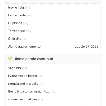
trevlig helg
[sv]
Lenzerheide
[sv]
Duplantis
[sv]
Tomte nisse
[sv]
Ondrejka
[sv]
Ultimo aggiornamento
agosto 07, 2026
Ultima parola contributi
sillgrissla
[sv]
kvinnersta kalkbrott
[sv]
skogsbrand marbella
[sv]
the rolling stones foreign tongues
[sv]
spanien mot belgien
[sv]