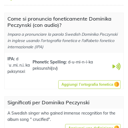
Come si pronuncia foneticamente Dominika
Peczynski (con audio)?
Impara a pronunciare la parola Swedish Dominika Peczynski
in inglese usando l'ortografia fonetica e l'alfabeto fonetico
internazionale (IPA)
IPA:
d
Phonetic Spelling:
d-u-mi-n-i-ka
ˈuː.mi.ːn.i.ːka
peksunshi
(
sv
)
pɛksynsxiː
Aggiungi l'ortografia fonetica
Significati per Dominika Peczynski
A Swedish singer who gained immense recognition for the
album song " crucified".