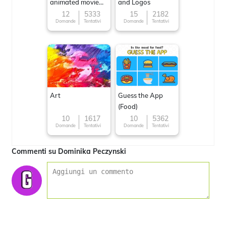
animated movie
and Logos
character
12
5333
15
2182
Domande
Tentativi
Domande
Tentativi
Art
Guess the App
(Food)
10
1617
10
5362
Domande
Tentativi
Domande
Tentativi
Commenti su Dominika Peczynski