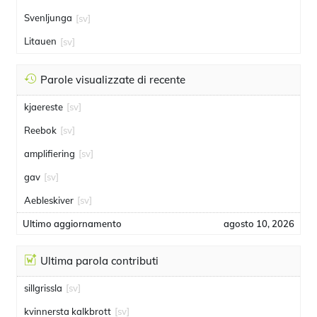
Svenljunga
[sv]
Litauen
[sv]
Parole visualizzate di recente
kjaereste
[sv]
Reebok
[sv]
amplifiering
[sv]
gav
[sv]
Aebleskiver
[sv]
Ultimo aggiornamento
agosto 10, 2026
Ultima parola contributi
sillgrissla
[sv]
kvinnersta kalkbrott
[sv]