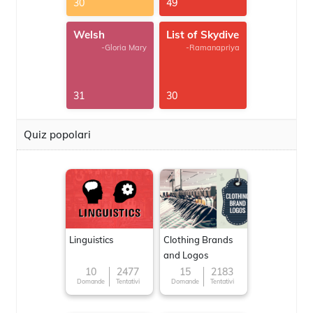
30
49
Welsh
List of Skydive
-Gloria Mary
-Ramanapriya
31
30
Quiz popolari
Linguistics
Clothing Brands
and Logos
10
2477
15
2183
Domande
Tentativi
Domande
Tentativi