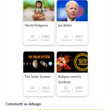
World Religions
Joe Biden
10
3360
10
2853
Domande
Tentativi
Domande
Tentativi
The Solar System
Religion and its
Symbols
10
3664
15
1887
Domande
Tentativi
Domande
Tentativi
Commenti su Arboga