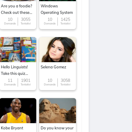
Are you a foodie?
Windows
Check out these
Operating System
Famous cuisines
10
3055
10
1425
Domande
Tentativi
Domande
Tentativi
around the World
Hello Linguists!
Selena Gomez
Take this quiz
now!
11
1901
10
3058
Domande
Tentativi
Domande
Tentativi
Kobe Bryant
Do you know your