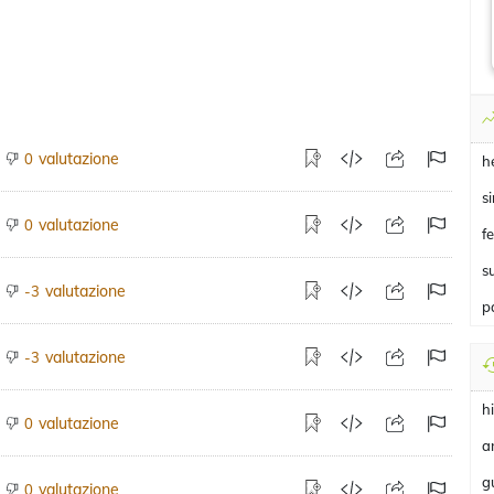
valutazione
0
h
s
valutazione
0
f
s
valutazione
-3
p
valutazione
-3
h
valutazione
0
a
g
valutazione
0