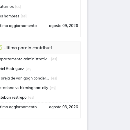
ratarnos
[es]
os hombres
[es]
ltimo aggiornamento
agosto 09, 2026
Ultima parola contributi
departamento administrativo de seguridad
[es]
riel Rodríguez
[es]
la oreja de van gogh conciertos
[es]
arcelona vs birmingham city
[es]
steban restrepo
[es]
ltimo aggiornamento
agosto 03, 2026