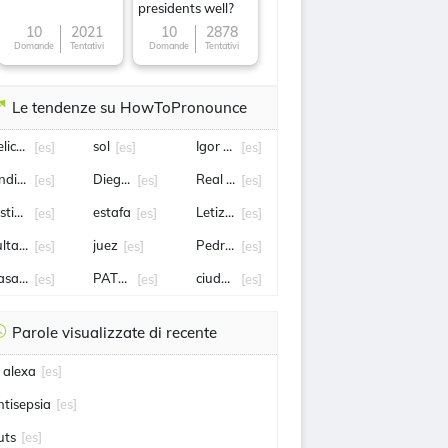
presidents well?
10
2021
10
2878
Domande
Tentativi
Domande
Tentativi
Le tendenze su HowToPronounce
elicóptero
sol
Igor Lichnovsky
[es]
[es]
[es]
indicato
Diego Latorre
Real Betis
[es]
[es]
[es]
estividad
estafa
Letizia Ortiz
[es]
[es]
[es]
ultanes
juez
Pedro Castillo
[es]
[es]
[es]
asaporte
PATRICIA BENAVIDES
ciudad
[es]
[es]
[es]
Parole visualizzate di recente
i alexa
[es]
ntisepsia
[es]
uts
[es]