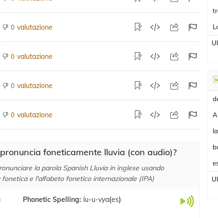
t
valutazione
L
0
U
valutazione
0
valutazione
0
valutazione
0
A
b
pronuncia foneticamente lluvia (con audio)?
e
ronunciare la parola Spanish Lluvia in inglese usando
a fonetica e l'alfabeto fonetico internazionale (IPA)
U
a
Phonetic Spelling:
lu-u-vya
(
es
)