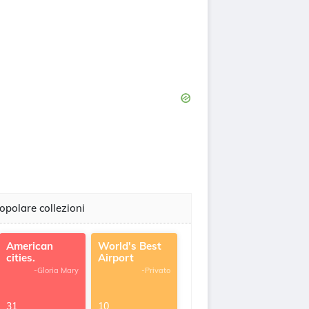
opolare collezioni
American
World's Best
cities.
Airport
-Gloria Mary
-Privato
31
10