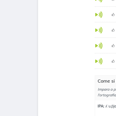
Come si 
Impara a p
l'ortografi
IPA:
ʎˈu.βj