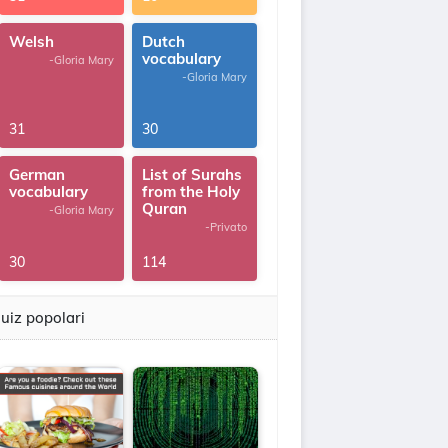
Welsh
Dutch
vocabulary
-Gloria Mary
-Gloria Mary
31
30
German
List of Surahs
vocabulary
from the Holy
Quran
-Gloria Mary
-Privato
30
114
uiz popolari