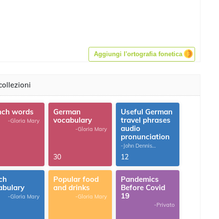
Aggiungi l'ortografia fonetica
ollezioni
nch words
German
Useful German
vocabulary
travel phrases
-Gloria Mary
audio
-Gloria Mary
pronunciation
-John Dennis
G.Thomas
30
12
ch
Popular food
Pandemics
abulary
and drinks
Before Covid
19
-Gloria Mary
-Gloria Mary
-Privato