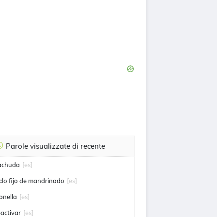
Parole visualizzate di recente
achuda
[es]
iclo fijo de mandrinado
[es]
onella
[es]
eactivar
[es]