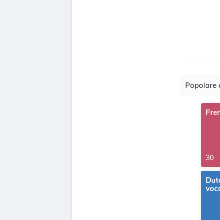
Popolare c
Fre
30
Dut
voc