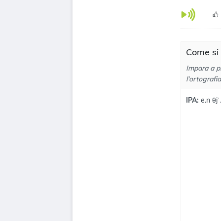
Come si 
Impara a p
l'ortografi
IPA:
e.n θjˈ