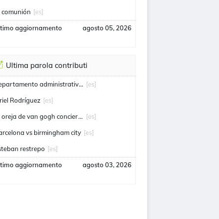
a comunión
[es]
ltimo aggiornamento
agosto 05, 2026
Ultima parola contributi
departamento administrativo de seguridad
[es]
riel Rodríguez
[es]
la oreja de van gogh conciertos
[es]
arcelona vs birmingham city
[es]
steban restrepo
[es]
ltimo aggiornamento
agosto 03, 2026