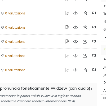
K
valutazione
0
T
K
valutazione
0
G
L
valutazione
0
valutazione
0
K
J
valutazione
0
J
D
 pronuncia foneticamente Widzew (con audio)?
A
ronunciare la parola Polish Widzew in inglese usando
U
a fonetica e l'alfabeto fonetico internazionale (IPA)