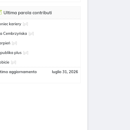
Ultima parola contributi
oniec kariery
[pl]
ga Cembrzyńska
[pl]
ierpień
[pl]
epublika plus
[pl]
obicie
[pl]
ltimo aggiornamento
luglio 31, 2026