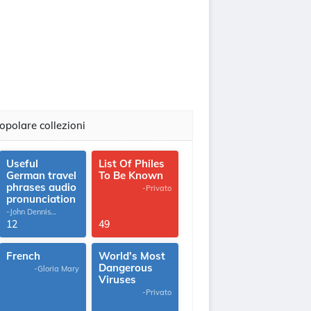
opolare collezioni
Useful
List Of Philes
German travel
To Be Known
phrases audio
-Privato
pronunciation
-John Dennis
G.Thomas
12
49
French
World's Most
Dangerous
-Gloria Mary
Viruses
-Privato