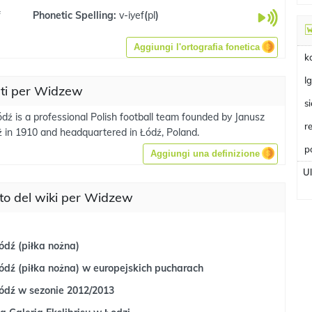
f
Phonetic Spelling:
v-iyef
(
pl
)
Aggiungi l'ortografia fonetica
k
I
ati per Widzew
s
ź is a professional Polish football team founded by Janusz
r
 in 1910 and headquartered in Łódź, Poland.
p
Aggiungi una definizione
U
to del wiki per Widzew
dź (piłka nożna)
dź (piłka nożna) w europejskich pucharach
dź w sezonie 2012/2013