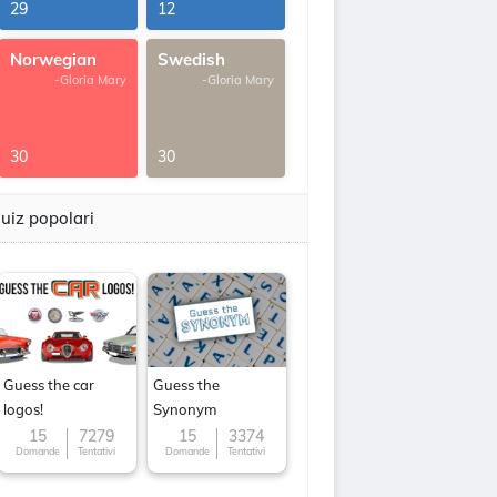
29
12
Norwegian
Swedish
-Gloria Mary
-Gloria Mary
30
30
uiz popolari
Guess the car
Guess the
logos!
Synonym
15
7279
15
3374
Domande
Tentativi
Domande
Tentativi