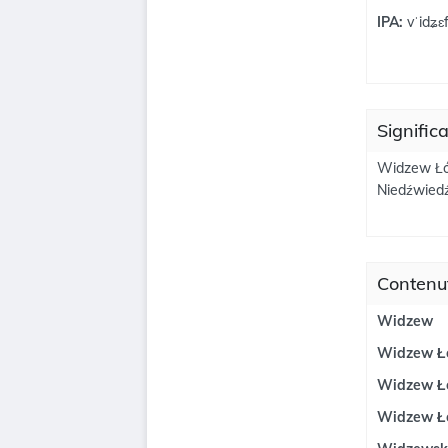
IPA:
vˈidʑɛ
Signific
Widzew Łód
Niedźwiedź
Contenu
Widzew
Widzew Łó
Widzew Łó
Widzew Łó