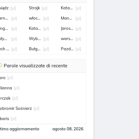
siądz
Strajk
Katarzyna Niewiadoma
[pl]
[pl]
[pl]
arnów
włochy
Mandaryna
[pl]
[pl]
[pl]
inga Rusin
Katarzyna Kawa
Jarosław Kaczyński
[pl]
[pl]
[pl]
dynia
Wybory
warszawa
[pl]
[pl]
[pl]
ech Wałęsa
Bułgaria
Pazdan
[pl]
[pl]
[pl]
Parole visualizzate di recente
aro
[pl]
ulianna
[pl]
arczak
[pl]
obromir Sośnierz
[pl]
baris
[pl]
ltimo aggiornamento
agosto 08, 2026