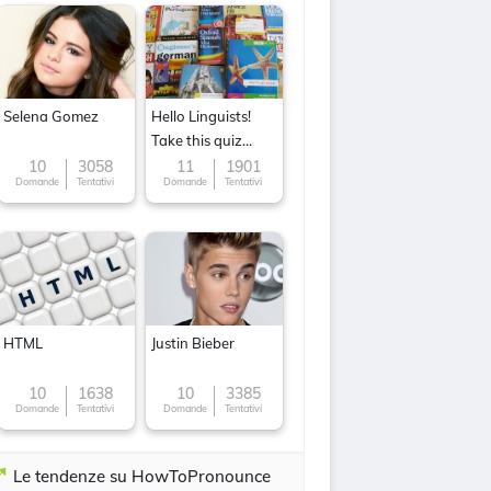
Selena Gomez
Hello Linguists!
Take this quiz
now!
10
3058
11
1901
Domande
Tentativi
Domande
Tentativi
HTML
Justin Bieber
10
1638
10
3385
Domande
Tentativi
Domande
Tentativi
Le tendenze su HowToPronounce