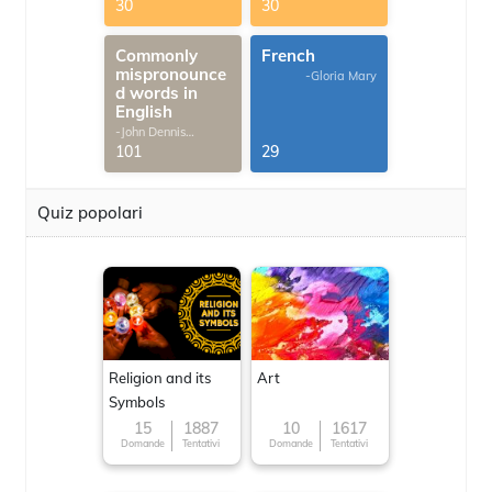
30
30
Commonly
French
mispronounce
-Gloria Mary
d words in
English
-John Dennis
G.Thomas
101
29
Quiz popolari
Religion and its
Art
Symbols
15
1887
10
1617
Domande
Tentativi
Domande
Tentativi