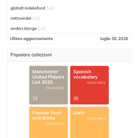
globalt indeksfond
[nb]
nettsvindel
[nb]
anders klynge
[nb]
Ultimo aggiornamento
luglio 30, 2026
Popolare collezioni
Manchester
Spanish
United Players
vocabulary
List 2020
-Gloria Mary
-Gloria Mary
33
30
Popular food
Latin
and drinks
-Gloria Mary
-Gloria Mary