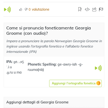
valutazione
0
Come si pronuncia foneticamente Georgia
Groome (con audio)?
Impara a pronunciare la parola Norwegian Georgia Groome in
inglese usando l'ortografia fonetica e l'alfabeto fonetico
internazionale (IPA)
IPA:
ɡe.ː.ɔrj.
Phonetic Spelling:
ge-awry-iah -g-
ˈ.iːɑ
ruuma
(
nb
)
.ɡ.ruːuːma
Aggiungi l'ortografia fonetica
Aggiungi dettagli di Georgia Groome