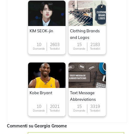
KIM SEOK-jin
Clothing Brands
and Logos
10
2603
15
2183
Domande
Tentativi
Domande
Tentativi
Kobe Bryant
Text Message
Abbreviations
10
2021
15
3319
Domande
Tentativi
Domande
Tentativi
Commenti su Georgia Groome