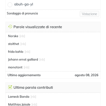
abuh-ga-yl
Sondaggio di pronuncia
Votazione
Parole visualizzate di recente
Norske
[nb]
stolthet
[nb]
frida kahlo
[nb]
Johann ernst galliard
[nb]
monotont
[nb]
Ultimo aggiornamento
agosto 08, 2026
Ultima parola contributi
Lameck Banda
[nb]
Matthias Jaissle
[nb]