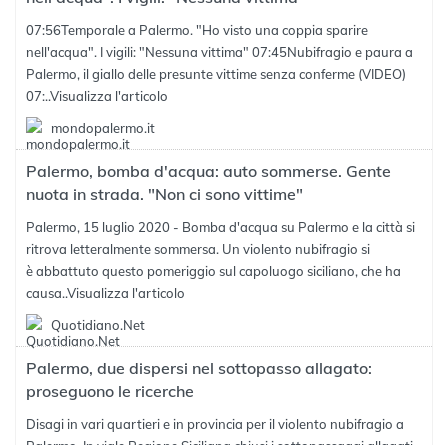
07:56Temporale a Palermo. "Ho visto una coppia sparire
nell'acqua". I vigili: "Nessuna vittima" 07:45Nubifragio e paura a
Palermo, il giallo delle presunte vittime senza conferme (VIDEO)
07:..
Visualizza l'articolo
mondopalermo.it
Palermo, bomba d'acqua: auto sommerse. Gente
nuota in strada. "Non ci sono vittime"
Palermo, 15 luglio 2020 - Bomba d'acqua su Palermo e la città si
ritrova letteralmente sommersa. Un violento nubifragio si
è abbattuto questo pomeriggio sul capoluogo siciliano, che ha
causa..
Visualizza l'articolo
Quotidiano.Net
Palermo, due dispersi nel sottopasso allagato:
proseguono le ricerche
Disagi in vari quartieri e in provincia per il violento nubifragio a
Palermo. In viale Regione Siciliana chiusi i sottopassaggi allagati.