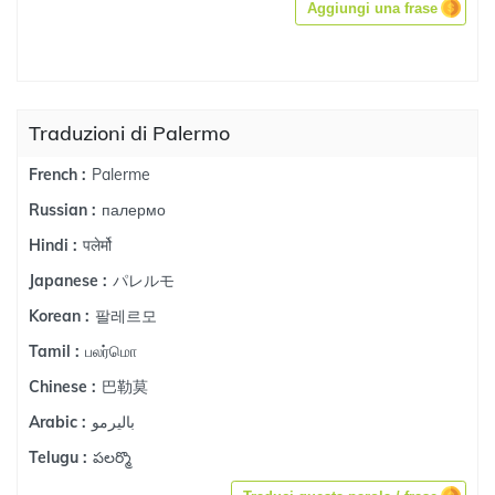
Aggiungi una frase
Traduzioni di Palermo
Palerme
French :
палермо
Russian :
पलेर्मो
Hindi :
パレルモ
Japanese :
팔레르모
Korean :
பலர்மொ
Tamil :
巴勒莫
Chinese :
باليرمو
Arabic :
పలర్మొ
Telugu :