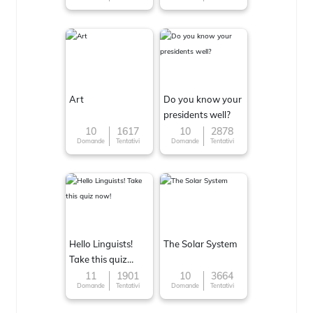
Art
Do you know your
presidents well?
10
1617
10
2878
Domande
Tentativi
Domande
Tentativi
Hello Linguists!
The Solar System
Take this quiz
now!
11
1901
10
3664
Domande
Tentativi
Domande
Tentativi