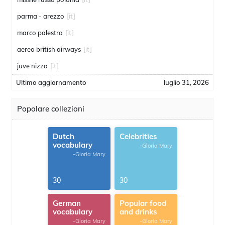
parma - arezzo
[it]
marco palestra
[it]
aereo british airways
[it]
juve nizza
[it]
Ultimo aggiornamento
luglio 31, 2026
Popolare collezioni
Dutch
Celebrities
vocabulary
-Gloria Mary
-Gloria Mary
30
30
German
Popular food
vocabulary
and drinks
-Gloria Mary
-Gloria Mary