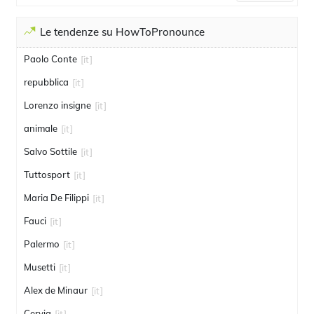
Le tendenze su HowToPronounce
Paolo Conte
[it]
repubblica
[it]
Lorenzo insigne
[it]
animale
[it]
Salvo Sottile
[it]
Tuttosport
[it]
Maria De Filippi
[it]
Fauci
[it]
Palermo
[it]
Musetti
[it]
Alex de Minaur
[it]
Cervia
[it]