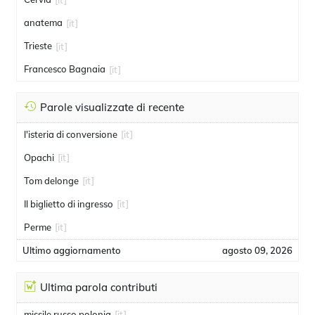
anatema
[it]
Trieste
[it]
Francesco Bagnaia
[it]
Parole visualizzate di recente
l'isteria di conversione
[it]
Opachi
[it]
Tom delonge
[it]
Il biglietto di ingresso
[it]
Perme
[it]
Ultimo aggiornamento
agosto 09, 2026
Ultima parola contributi
missile russo polonia
[it]