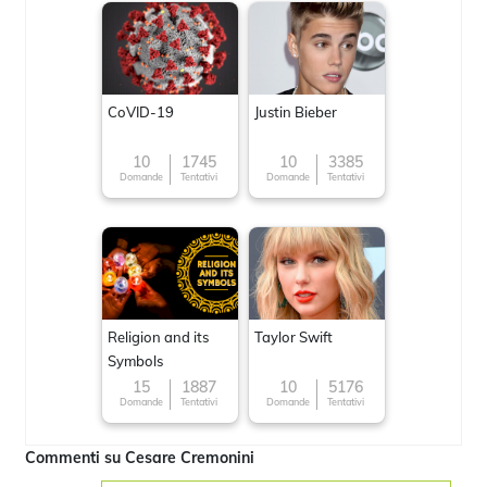
CoVID-19
Justin Bieber
10
1745
10
3385
Domande
Tentativi
Domande
Tentativi
Religion and its
Taylor Swift
Symbols
15
1887
10
5176
Domande
Tentativi
Domande
Tentativi
Commenti su Cesare Cremonini