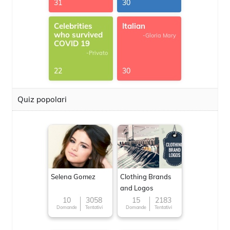
31
30
Celebrities
Italian
who survived
-Gloria Mary
COVID 19
-Privato
22
30
Quiz popolari
Selena Gomez
Clothing Brands
and Logos
10
3058
15
2183
Domande
Tentativi
Domande
Tentativi