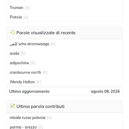
Truman
[it]
Pistoia
[it]
Parole visualizzate di recente
كلفن sche stromwaage
[it]
acida
[it]
adipochine
[it]
cranbourne north
[it]
Wendy Helton
[it]
Ultimo aggiornamento
agosto 08, 2026
Ultima parola contributi
missile russo polonia
[it]
parma - arezzo
[it]