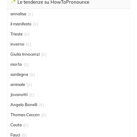
Le tendenze su HowToPronounce
annalisa
[it]
il manifesto
[it]
Trieste
[it]
inverno
[it]
Giulia Innocenzi
[it]
morto
[it]
sardegna
[it]
animale
[it]
Jovanotti
[it]
Angelo Bonelli
[it]
Thomas Ceccon
[it]
Ceuta
[it]
Fauci
[it]