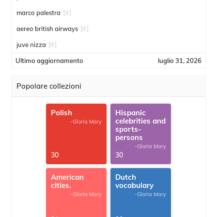
marco palestra
[it]
aereo british airways
[it]
juve nizza
[it]
Ultimo aggiornamento
luglio 31, 2026
Popolare collezioni
Polish
Hispanic
celebrities and
-Gloria Mary
sports-
persons
-Gloria Mary
30
30
American
Dutch
cities.
vocabulary
-Gloria Mary
-Gloria Mary