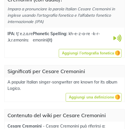
Impara a pronunciare la parola Italian Cesare Cremonini in
inglese usando l'ortografia fonetica e l'alfabeto fonetico
internazionale (IPA)
IPA:
tʃˈe.z.a.re
Phonetic Spelling:
kh-e-z-a-re -k-r-
.k.r.emoninɪ
emonini
(
it
)
Aggiungi l'ortografia fonetica
Significati per Cesare Cremonini
A popular Italian singer-songwriter are known for its album
Logico.
Aggiungi una definizione
Contenuto del wiki per Cesare Cremonini
Cesare Cremonini
- Cesare Cremonini può riferirsi a: