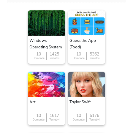
Windows
Guess the App
Operating System
(Food)
10
1425
10
5362
Domande
Tentativi
Domande
Tentativi
Art
Taylor Swift
10
1617
10
5176
Domande
Tentativi
Domande
Tentativi