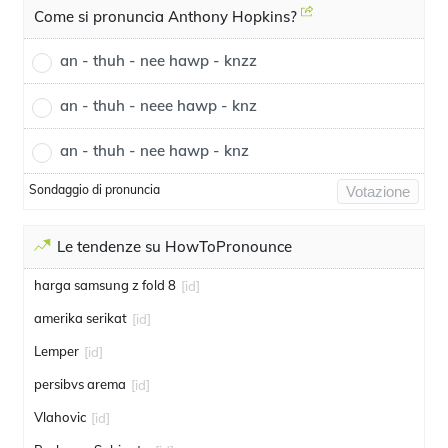
Come si pronuncia Anthony Hopkins?
an - thuh - nee hawp - knzz
an - thuh - neee hawp - knz
an - thuh - nee hawp - knz
Sondaggio di pronuncia
Votazione
Le tendenze su HowToPronounce
harga samsung z fold 8
[id]
amerika serikat
[id]
Lemper
[id]
persibvs arema
[id]
Vlahovic
[id]