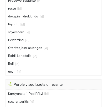
Prabowo Subianto
[id]
rossa
[id]
doxepin hidroklorida
[id]
Riyadh,
[id]
sayembara
[id]
Pertamina
[id]
Otoritas jasa keuangan
[id]
Bahlil Lahadalia
[id]
Bali
[id]
aeon
[id]
Parole visualizzate di recente
Kam'yanets ' -Podil's'kyi
[id]
secara teoritis
[id]