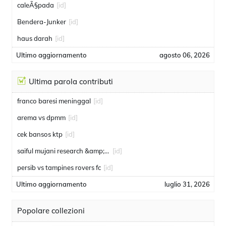
caleÃ§pada
[id]
Bendera-Junker
[id]
haus darah
[id]
Ultimo aggiornamento
agosto 06, 2026
Ultima parola contributi
franco baresi meninggal
[id]
arema vs dpmm
[id]
cek bansos ktp
[id]
saiful mujani research &amp; consulting
[id]
persib vs tampines rovers fc
[id]
Ultimo aggiornamento
luglio 31, 2026
Popolare collezioni