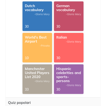
Dutch
German
vocabulary
vocabulary
-Gloria Mary
-Gloria Mary
30
30
World's Best
Italian
Airport
-Gloria Mary
-Privato
10
30
Manchester
Hispanic
United Players
celebrities and
List 2020
sports-
persons
-Gloria Mary
-Gloria Mary
33
30
Quiz popolari