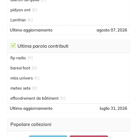
pidyon ont
[fr]
Lanthier
[fr]
Ultimo aggiornamento
agosto 07, 2026
Ultima parola contributi
fip radio
[fr]
baresi foot
[fr]
miss univers
[fr]
meteo sete
[fr]
effondrement de bâtiment
[fr]
Ultimo aggiornamento
luglio 31, 2026
Popolare collezioni