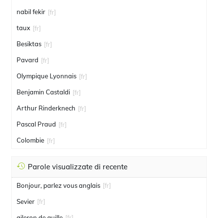
nabil fekir
[fr]
taux
[fr]
Besiktas
[fr]
Pavard
[fr]
Olympique Lyonnais
[fr]
Benjamin Castaldi
[fr]
Arthur Rinderknech
[fr]
Pascal Praud
[fr]
Colombie
[fr]
Parole visualizzate di recente
Bonjour, parlez vous anglais
[fr]
Sevier
[fr]
aileron de quille
[fr]