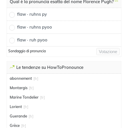
Qual è la pronuncia esatta del nome Florence Pugh?
flaw · ruhns py
flaw · ruhns pyoo
flaw · ruh pyoo
Sondaggio di pronuncia
Votazione
Le tendenze su HowToPronounce
abonnement
[fr]
Montargis
[fr]
Marine Tondelier
[fr]
Lorient
[fr]
Guerande
[fr]
Grèce
[fr]