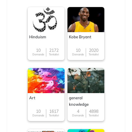
Hinduism
Kobe Bryant
10
2172
10
2020
Domande
Tentativi
Domande
Tentativi
Art
general
knowledge
10
1617
4
4898
Domande
Tentativi
Domande
Tentativi