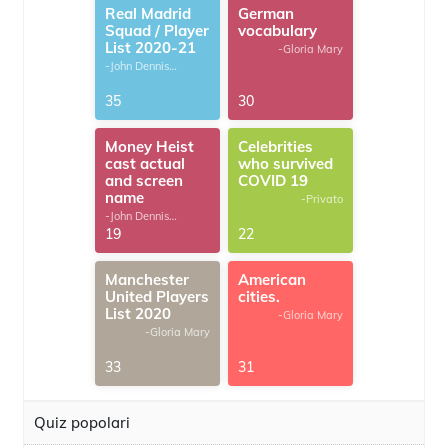
Real Madrid
German
Squad / Player
vocabulary
List 2020-21
-Gloria Mary
-John Dennis
G.Thomas
35
30
Money Heist
Celebrities
cast actual
who survived
and screen
COVID 19
name
-Privato
-John Dennis
G.Thomas
19
22
Manchester
American
United Players
cities.
List 2020
-Gloria Mary
-Gloria Mary
33
31
Quiz popolari