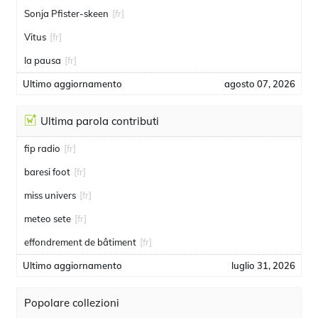
Sonja Pfister-skeen
[fr]
Vitus
[fr]
la pausa
[fr]
Ultimo aggiornamento
agosto 07, 2026
Ultima parola contributi
fip radio
[fr]
baresi foot
[fr]
miss univers
[fr]
meteo sete
[fr]
effondrement de bâtiment
[fr]
Ultimo aggiornamento
luglio 31, 2026
Popolare collezioni