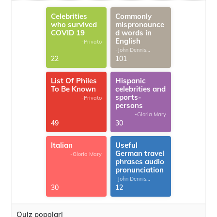
Celebrities
Commonly
who survived
mispronounce
COVID 19
d words in
English
-Privato
-John Dennis
G.Thomas
22
101
List Of Philes
Hispanic
To Be Known
celebrities and
sports-
-Privato
persons
-Gloria Mary
49
30
Italian
Useful
German travel
-Gloria Mary
phrases audio
pronunciation
-John Dennis
G.Thomas
30
12
Quiz popolari