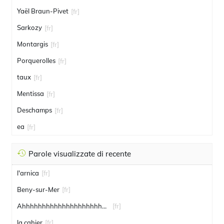
Yaël Braun-Pivet
[fr]
Sarkozy
[fr]
Montargis
[fr]
Porquerolles
[fr]
taux
[fr]
Mentissa
[fr]
Deschamps
[fr]
ea
[fr]
Parole visualizzate di recente
l'arnica
[fr]
Beny-sur-Mer
[fr]
Ahhhhhhhhhhhhhhhhhhhhhhhhhhhhhhhhhhhhhhhhhhhhhhhh
[fr]
la cahier
[fr]