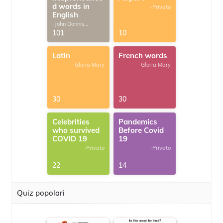
d words in
-Privato
English
-John Dennis
G.Thomas
101
10
Latin
French words
-Gloria Mary
-Gloria Mary
30
30
Celebrities
Pandemics
who survived
Before Covid
COVID 19
19
-Privato
-Privato
22
14
Quiz popolari