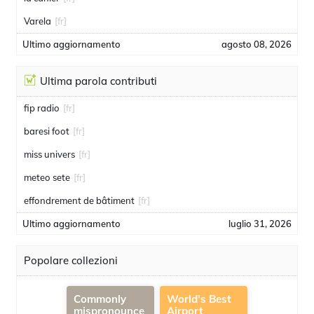
Varela
[fr]
Ultimo aggiornamento
agosto 08, 2026
Ultima parola contributi
fip radio
[fr]
baresi foot
[fr]
miss univers
[fr]
meteo sete
[fr]
effondrement de bâtiment
[fr]
Ultimo aggiornamento
luglio 31, 2026
Popolare collezioni
Commonly
World's Best
mispronounce
Airport