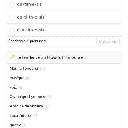
an-tith·e-sis
an-ti-th-e-sis
a-n-tith-e-sis
Sondaggio di pronuncia
Votazione
Le tendenze su HowToPronounce
Marine Tondelier
[fr]
musique
[fr]
voici
[fr]
Olympique Lyonnais
[fr]
Antoine de Maximy
[fr]
Luca Zidane
[fr]
guerre
[fr]