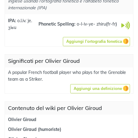
inglese usando l'ortografia fonetica e l'alfabeto fonetico
internazionale (IPA)
IPA:
o.l.iv.ˈje.
Phonetic Spelling:
o-l-iv-ye- zhiru
(
fr-fr
)
ʒiʁu
Aggiungi l'ortografia fonetica
Significati per Olivier Giroud
A popular French football player who plays for the Grenoble
team as a Striker.
Aggiungi una definizione
Contenuto del wiki per Olivier Giroud
Olivier Giroud
Olivier Giraud (humoriste)