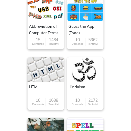
Abbreviation of
Guess the App
Computer Terms
(Food)
15
1484
10
5362
Domande
Tentativi
Domande
Tentativi
HTML
Hinduism
10
1638
10
2172
Domande
Tentativi
Domande
Tentativi