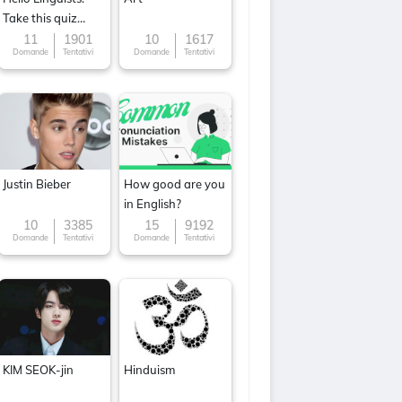
Take this quiz
now!
11
1901
10
1617
Domande
Tentativi
Domande
Tentativi
Justin Bieber
How good are you
in English?
10
3385
15
9192
Domande
Tentativi
Domande
Tentativi
KIM SEOK-jin
Hinduism