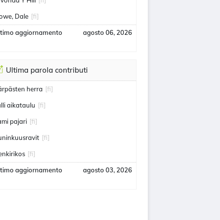
avonda Y Hill
[fi]
owe, Dale
[fi]
ltimo aggiornamento
agosto 06, 2026
Ultima parola contributi
ärpästen herra
[fi]
alli aikataulu
[fi]
ami pajari
[fi]
uninkuusravit
[fi]
enkirikos
[fi]
ltimo aggiornamento
agosto 03, 2026