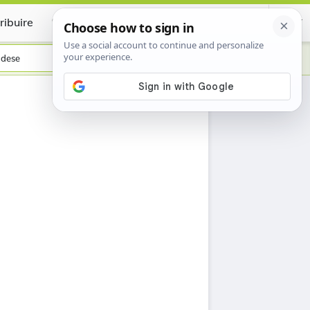
ribuire
Certificate
ndese