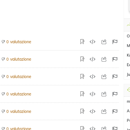
O
valutazione
0
M
K
valutazione
0
E
J
valutazione
0
valutazione
0
m
A
valutazione
0
P
valutazione
0