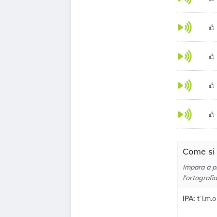
Come si 
Impara a pr
l'ortografi
IPA:
tˈi.m.o 