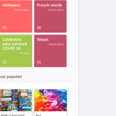
Afrikaans
French words
-Gloria Mary
-Gloria Mary
30
30
Celebrities
Welsh
who survived
-Gloria Mary
COVID 19
-Privato
22
31
uiz popolari
Hello Linguists!
Art