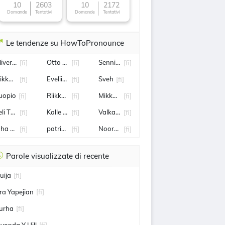
10
2603
10
2172
Domande
Tentativi
Domande
Tentativi
Le tendenze su HowToPronounce
liver Antman
Otto Virtanen
Senni Salminen
[fi]
[fi]
[fi]
ikko Rantanen
Eveliina Määttänen
Sveh
[fi]
[fi]
[fi]
uopio
Riikka Purra
Mikko Kivinen
[fi]
[fi]
[fi]
eli Tolvanen
Kalle Rovanperä
Valkama
[fi]
[fi]
[fi]
uha Kankkunen
patrik laine
Nooralotta Neziri
[fi]
[fi]
[fi]
Parole visualizzate di recente
uija
[fi]
ra Yapejian
[fi]
urha
[fi]