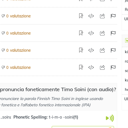
J
R
valutazione
0
U
valutazione
0
valutazione
0
k
r
valutazione
0
s
k
pronuncia foneticamente Timo Soini (con audio)?
h
onunciare la parola Finnish Timo Soini in inglese usando
U
a fonetica e l'alfabeto fonetico internazionale (IPA)
..soinɪ
Phonetic Spelling:
t-i-m-o -soini
(
fi
)