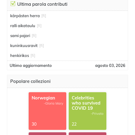
Ultima parola contributi
kärpästen herra
[fi]
ralli aikataulu
[fi]
sami pajari
[fi]
kuninkuusravit
[fi]
henkirikos
[fi]
Ultimo aggiornamento
agosto 03, 2026
Popolare collezioni
Norwegian
Celebrities
who survived
-Gloria Mary
COVID 19
-Privato
30
22