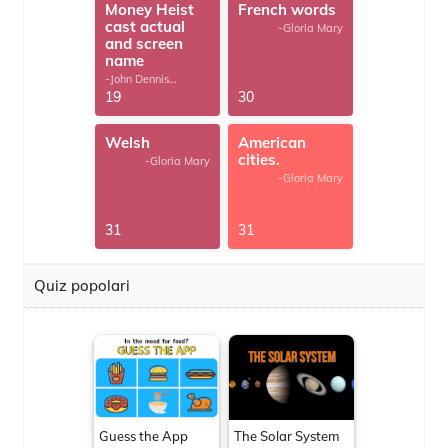
Money Heist
French words
cast actual
-Gloria Mary
and screen
name
-John Dennis
G.Thomas
19
30
Welsh
American
cities.
-Gloria Mary
-Gloria Mary
31
31
Quiz popolari
Guess the App
The Solar System