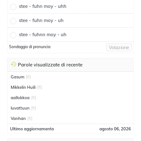
stee - fuhn moy - uhh
stee - fuhn moy - uh
stee - fuhnn moy - uh
Sondaggio di pronuncia
Votazione
Parole visualizzate di recente
Gasum
[fi]
Mikkelin Huili
[fi]
aallokkoa
[fi]
luvattuun
[fi]
Vanhan
[fi]
Ultimo aggiornamento
agosto 06, 2026