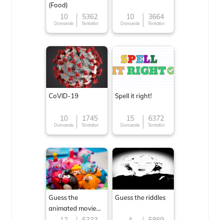
(Food)
10
5362
10
3664
Domande
Tentativi
Domande
Tentativi
CoVID-19
Spell it right!
10
1745
15
6372
Domande
Tentativi
Domande
Tentativi
Guess the
Guess the riddles
animated movie
character