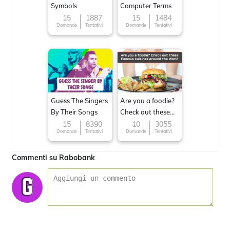
Symbols
Computer Terms
15
1887
15
1484
Domande
Tentativi
Domande
Tentativi
Guess The Singers
Are you a foodie?
By Their Songs
Check out these
Famous cuisines
15
8390
10
3055
Domande
Tentativi
Domande
Tentativi
around the World
Commenti su Rabobank