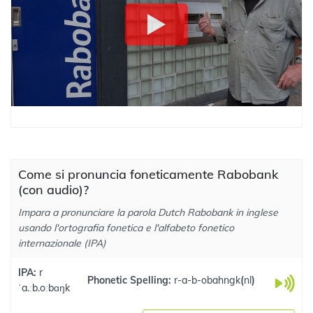
Come si pronuncia foneticamente Rabobank
(con audio)?
Impara a pronunciare la parola Dutch Rabobank in inglese
usando l'ortografia fonetica e l'alfabeto fonetico
internazionale (IPA)
IPA:
r
Phonetic Spelling:
r-a-b-obahngk
(
nl
)
ˈa.ːb.oːbɑŋk