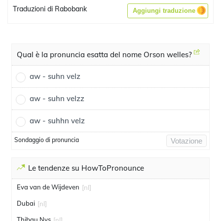
Traduzioni di Rabobank
Aggiungi traduzione
Qual è la pronuncia esatta del nome Orson welles?
aw - suhn velz
aw - suhn velzz
aw - suhhn velz
Sondaggio di pronuncia
Votazione
Le tendenze su HowToPronounce
Eva van de Wijdeven
[nl]
Dubai
[nl]
Thibau Nys
[nl]