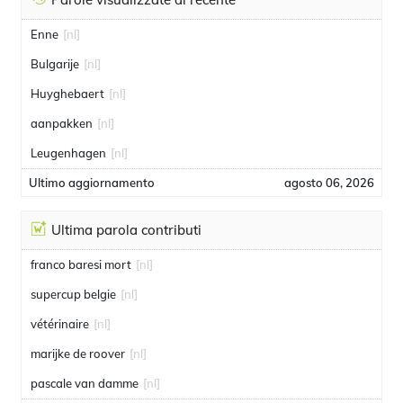
Enne
[nl]
Bulgarije
[nl]
Huyghebaert
[nl]
aanpakken
[nl]
Leugenhagen
[nl]
Ultimo aggiornamento
agosto 06, 2026
Ultima parola contributi
franco baresi mort
[nl]
supercup belgie
[nl]
vétérinaire
[nl]
marijke de roover
[nl]
pascale van damme
[nl]