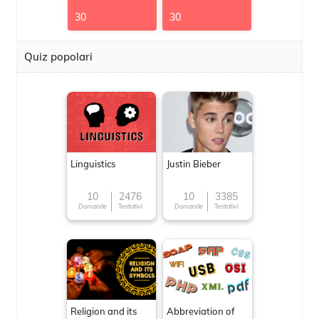
30
30
Quiz popolari
Linguistics
Justin Bieber
10
2476
10
3385
Domande
Tentativi
Domande
Tentativi
Religion and its
Abbreviation of