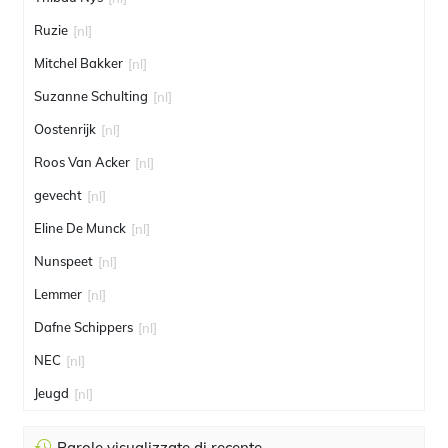
Ruzie
[nl]
Mitchel Bakker
[nl]
Suzanne Schulting
[nl]
Oostenrijk
[nl]
Roos Van Acker
[nl]
gevecht
[nl]
Eline De Munck
[nl]
Nunspeet
[nl]
Lemmer
[nl]
Dafne Schippers
[nl]
NEC
[nl]
Jeugd
[nl]
Parole visualizzate di recente