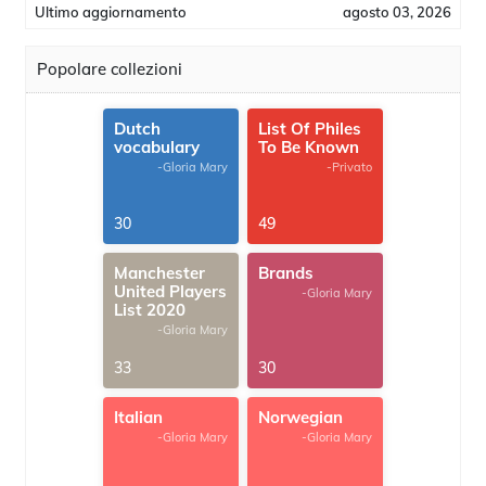
Ultimo aggiornamento
agosto 03, 2026
Popolare collezioni
Dutch
List Of Philes
vocabulary
To Be Known
-Gloria Mary
-Privato
30
49
Manchester
Brands
United Players
-Gloria Mary
List 2020
-Gloria Mary
33
30
Italian
Norwegian
-Gloria Mary
-Gloria Mary