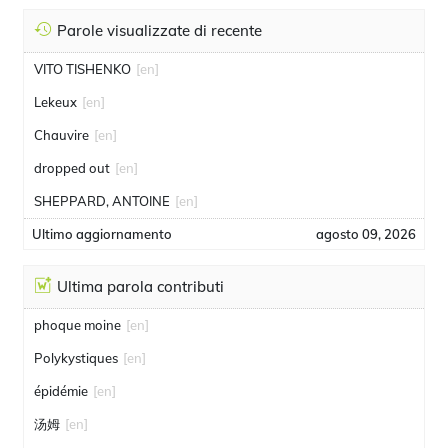
Parole visualizzate di recente
VITO TISHENKO
[en]
Lekeux
[en]
Chauvire
[en]
dropped out
[en]
SHEPPARD, ANTOINE
[en]
Ultimo aggiornamento
agosto 09, 2026
Ultima parola contributi
phoque moine
[en]
Polykystiques
[en]
épidémie
[en]
汤姆
[en]