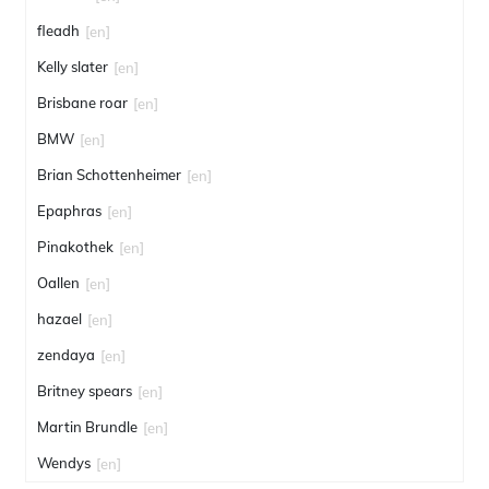
fleadh
[en]
Kelly slater
[en]
Brisbane roar
[en]
BMW
[en]
Brian Schottenheimer
[en]
Epaphras
[en]
Pinakothek
[en]
Oallen
[en]
hazael
[en]
zendaya
[en]
Britney spears
[en]
Martin Brundle
[en]
Wendys
[en]