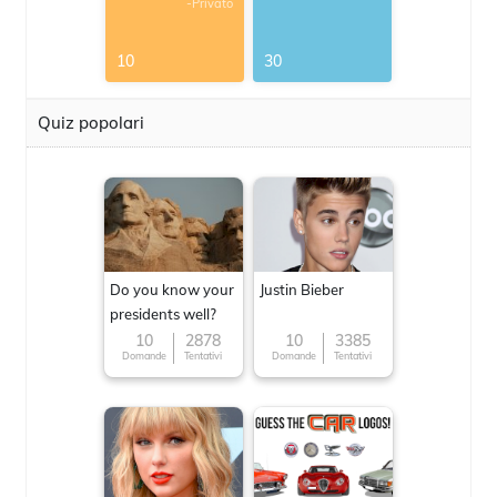
-Privato
10
30
Quiz popolari
Do you know your
Justin Bieber
presidents well?
10
2878
10
3385
Domande
Tentativi
Domande
Tentativi