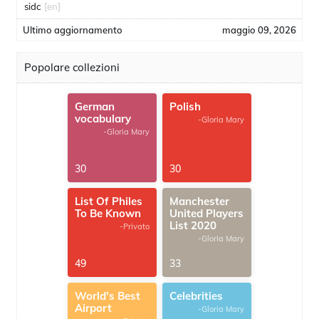
sidc
[en]
Ultimo aggiornamento
maggio 09, 2026
Popolare collezioni
German
Polish
vocabulary
-Gloria Mary
-Gloria Mary
30
30
List Of Philes
Manchester
To Be Known
United Players
List 2020
-Privato
-Gloria Mary
49
33
World's Best
Celebrities
Airport
-Gloria Mary