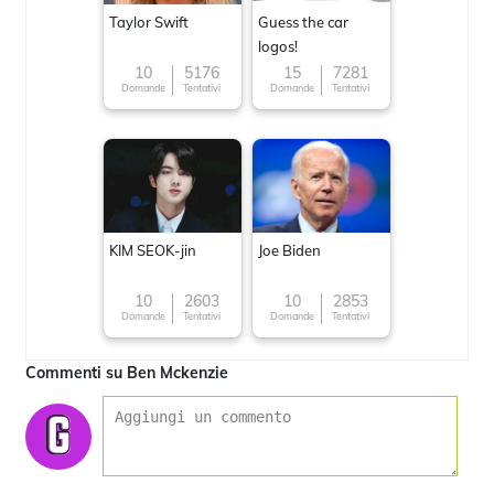
Taylor Swift
Guess the car
logos!
10
5176
15
7281
Domande
Tentativi
Domande
Tentativi
KIM SEOK-jin
Joe Biden
10
2603
10
2853
Domande
Tentativi
Domande
Tentativi
Commenti su Ben Mckenzie