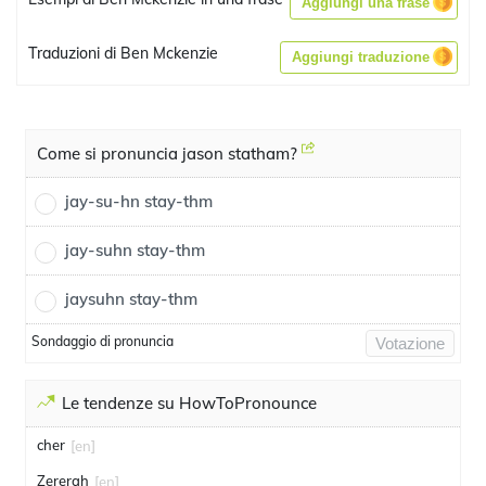
Aggiungi una frase
Traduzioni di Ben Mckenzie
Aggiungi traduzione
Come si pronuncia jason statham?
jay-su-hn stay-thm
jay-suhn stay-thm
jaysuhn stay-thm
Sondaggio di pronuncia
Votazione
Le tendenze su HowToPronounce
cher
[en]
Zererah
[en]