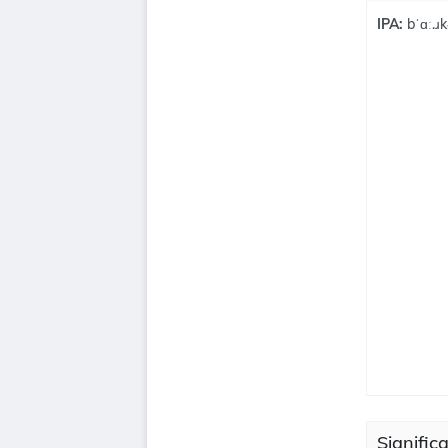
IPA:
bˈɑː.ɹ
Signific