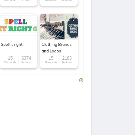
Spell it right!
Clothing Brands
and Logos
15
6374
15
2183
Domande
Tentativi
Domande
Tentativi