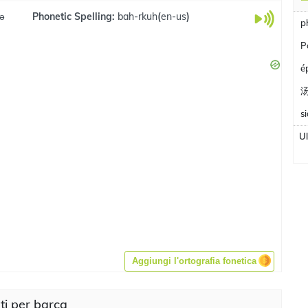
kə
Phonetic Spelling:
bah-rkuh
(
en-us
)
p
P
é
s
U
Aggiungi l'ortografia fonetica
ati per barca