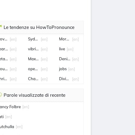
Le tendenze su HowToPronounce
ovies
Sydney Swans
Morgan freeman
[en]
[en]
[en]
ear paw
vibrio vulnificus
live
[en]
[en]
[en]
etaki
Max Gawn
Denise
[en]
[en]
[en]
ount Etna
openai
jobs
[en]
[en]
[en]
hristian bale
Charlize theron
Dividend
[en]
[en]
[en]
Parole visualizzate di recente
ancy Folbre
[en]
ati
[en]
utchulla
[en]