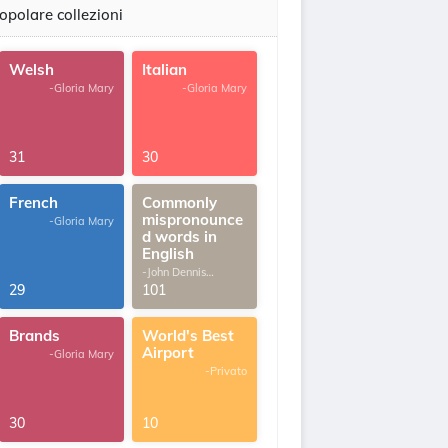
opolare collezioni
Welsh
Italian
-Gloria Mary
-Gloria Mary
31
30
French
Commonly
mispronounce
-Gloria Mary
d words in
English
-John Dennis
G.Thomas
29
101
Brands
World's Best
Airport
-Gloria Mary
-Privato
30
10