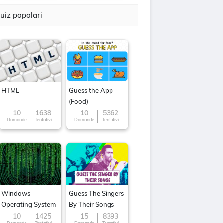
uiz popolari
HTML
Guess the App
(Food)
10
1638
10
5362
Domande
Tentativi
Domande
Tentativi
Windows
Guess The Singers
Operating System
By Their Songs
10
1425
15
8393
Domande
Tentativi
Domande
Tentativi