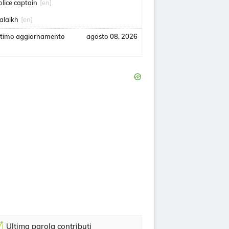
olice captain
[en]
alaikh
[en]
ltimo aggiornamento
agosto 08, 2026
Ultima parola contributi