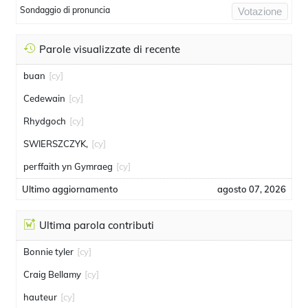
Sondaggio di pronuncia
Votazione
Parole visualizzate di recente
buan
[cy]
Cedewain
[cy]
Rhydgoch
[cy]
SWIERSZCZYK,
[cy]
perffaith yn Gymraeg
[cy]
Ultimo aggiornamento
agosto 07, 2026
Ultima parola contributi
Bonnie tyler
[cy]
Craig Bellamy
[cy]
hauteur
[cy]