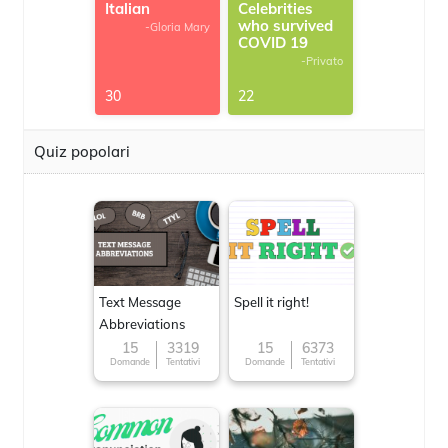
Italian
Celebrities
who survived
-Gloria Mary
COVID 19
-Privato
30
22
Quiz popolari
Text Message
Spell it right!
Abbreviations
15
3319
15
6373
Domande
Tentativi
Domande
Tentativi