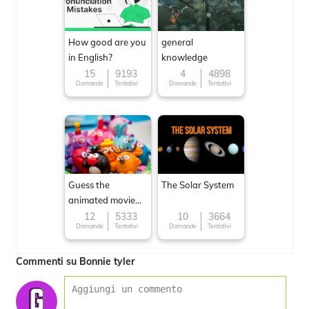
How good are you
general
in English?
knowledge
15
9193
4
4898
Domande
Tentativi
Domande
Tentativi
Guess the
The Solar System
animated movie
character
12
5333
10
3664
Domande
Tentativi
Domande
Tentativi
Commenti su Bonnie tyler