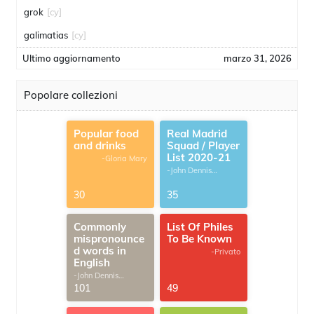
grok
[cy]
galimatias
[cy]
Ultimo aggiornamento
marzo 31, 2026
Popolare collezioni
Popular food
Real Madrid
and drinks
Squad / Player
List 2020-21
-Gloria Mary
-John Dennis
G.Thomas
30
35
Commonly
List Of Philes
mispronounce
To Be Known
d words in
-Privato
English
-John Dennis
G.Thomas
101
49