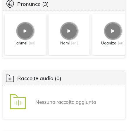
Pronunce
(3)
Jahmel
[en]
Nami
[en]
Uganiza
[en]
Raccolte audio
(0)
Nessuna raccolta aggiunta