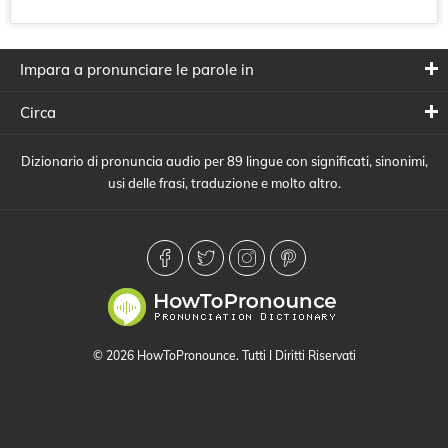
Impara a pronunciare le parole in
Circa
Dizionario di pronuncia audio per 89 lingue con significati, sinonimi,
usi delle frasi, traduzione e molto altro.
© 2026 HowToPronounce. Tutti I Diritti Riservati