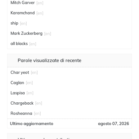
Mitch Garver
[en]
Karamchand
[en]
ship
[en]
Mark Zuckerberg
[en]
all blacks
[en]
Parole visualizzate di recente
Char yeot
[en]
Caglan
[en]
Laspisa
[en]
Chargeback
[en]
Rosheanna
[en]
Ultimo aggiornamento
agosto 07, 2026