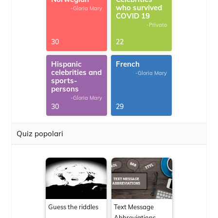
who survived
-Gloria Mary
COVID 19
-Privato
30
22
Hispanic
French
celebrities and
-Gloria Mary
sports-
persons
-Gloria Mary
30
29
Quiz popolari
Guess the riddles
Text Message
Abbreviations