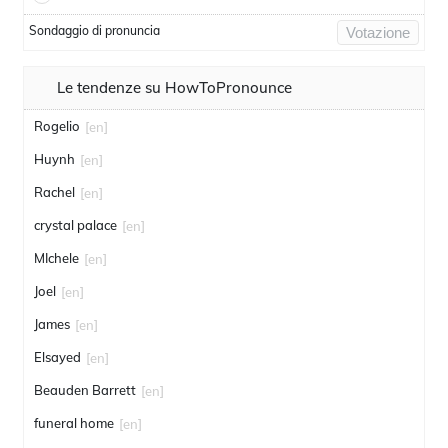
Sondaggio di pronuncia
Votazione
Le tendenze su HowToPronounce
Rogelio
[en]
Huynh
[en]
Rachel
[en]
crystal palace
[en]
MIchele
[en]
Joel
[en]
James
[en]
Elsayed
[en]
Beauden Barrett
[en]
funeral home
[en]