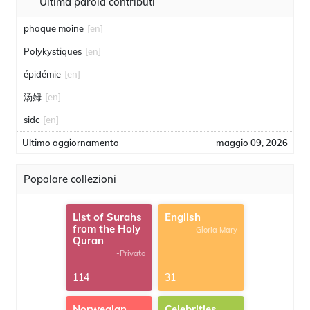
Ultima parola contributi
phoque moine
[en]
Polykystiques
[en]
épidémie
[en]
汤姆
[en]
sidc
[en]
Ultimo aggiornamento
maggio 09, 2026
Popolare collezioni
List of Surahs
English
from the Holy
-Gloria Mary
Quran
-Privato
114
31
Norwegian
Celebrities