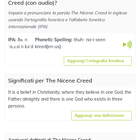
Creed (con audio)?
Impara a pronunciare la parola The Nicene Creed in inglese
usando l'ortografia fonetica e l'alfabeto fonetico
internazionale (IPA)
IPA:
ðə. n
Phonetic Spelling:
thuh- na-i-seen
ˈa..ɪ.siːn kɹiːd
kreed
(
en-us
)
Aggiungi l'ortografia fonetica
Significati per The Nicene Creed
It is a belief in Christianity, where they believe in one God, the
Father almighty and there is one God who exists in three
persons.
Aggiungi una definizione
Aggiungi dettagli di The Nicene Creed