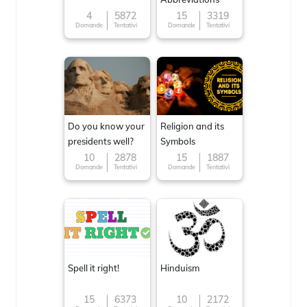
4
5872
15
3319
Domande
Tentativi
Domande
Tentativi
Do you know your
Religion and its
presidents well?
Symbols
10
2878
15
1887
Domande
Tentativi
Domande
Tentativi
Spell it right!
Hinduism
15
6373
10
2172