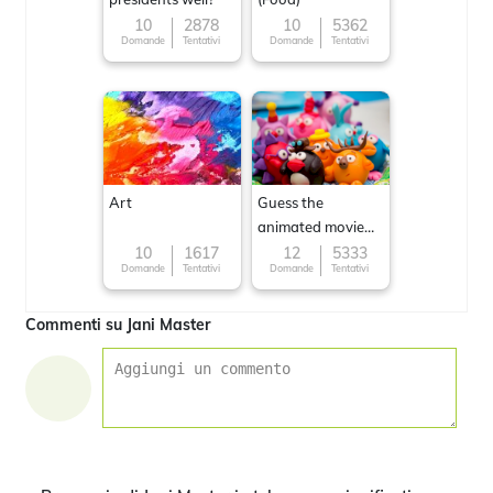
10
2878
10
5362
Domande
Tentativi
Domande
Tentativi
Art
Guess the
animated movie
character
10
1617
12
5333
Domande
Tentativi
Domande
Tentativi
Commenti su Jani Master