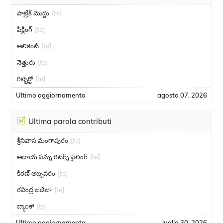
పాట్రిక్ మొద్దు
[te]
పిక్లింగ్
[te]
ఆలికెంట్
[te]
నెత్తురు
[te]
గిల్బెర్టో
[te]
Ultimo aggiornamento
agosto 07, 2026
Ultima parola contributi
శ్రీనివాస మంగాపురం
[te]
ఆదాయ పన్ను రిటర్న్ ఫైలింగ్
[te]
కిరణ్ అబ్బవరం
[te]
రవీంద్ర జడేజా
[te]
ಬ್ಯಾಂಕ್
[te]
Ultimo aggiornamento
luglio 30, 2026