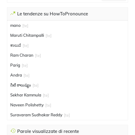
Le tendenze su HowToPronounce
mano
[te]
Maruti Chitampalli
[te]
ಕಾಲುವೆ
[te]
Ram Charan
[te]
Parig
[te]
Andra
[te]
నీటి కాలుష్యం
[te]
Sekhar Kammula
[te]
Naveen Polishetty
[te]
Suravaram Sudhakar Reddy
[te]
Parole visualizzate di recente