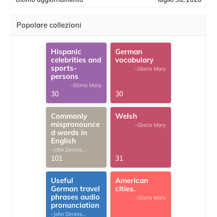
Popolare collezioni
Hispanic
German
celebrities and
vocabulary
sports-
-Gloria Mary
persons
-Gloria Mary
30
30
Commonly
Welsh
mispronounce
-Gloria Mary
d words in
English
-John Dennis
G.Thomas
101
31
Useful
American
German travel
cities.
phrases audio
-Gloria Mary
pronunciation
-John Dennis