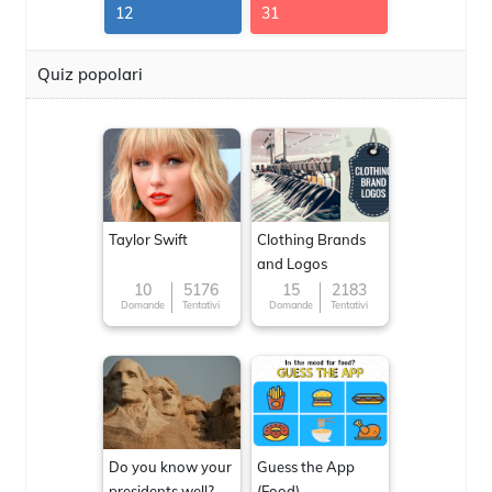
G.Thomas
12
31
Quiz popolari
Taylor Swift
Clothing Brands
and Logos
10
5176
15
2183
Domande
Tentativi
Domande
Tentativi
Do you know your
Guess the App
presidents well?
(Food)