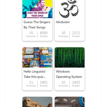
Guess The Singers
Hinduism
By Their Songs
15
8393
10
2172
Domande
Tentativi
Domande
Tentativi
Hello Linguists!
Windows
Take this quiz
Operating System
now!
11
1901
10
1425
Domande
Tentativi
Domande
Tentativi