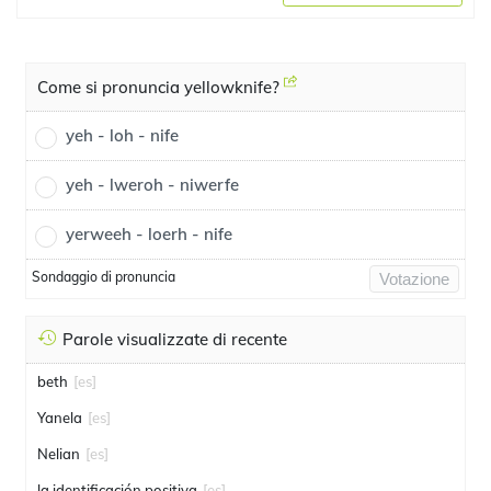
Come si pronuncia yellowknife?
yeh - loh - nife
yeh - lweroh - niwerfe
yerweeh - loerh - nife
Sondaggio di pronuncia
Votazione
Parole visualizzate di recente
beth
[es]
Yanela
[es]
Nelian
[es]
la identificación positiva
[es]