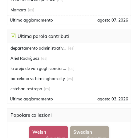
Mamara
[es]
Ultimo aggiornamento
agosto 07, 2026
Ultima parola contributi
departamento administrativo de seguridad
[es]
Ariel Rodríguez
[es]
la oreja de van gogh conciertos
[es]
barcelona vs birmingham city
[es]
esteban restrepo
[es]
Ultimo aggiornamento
agosto 03, 2026
Popolare collezioni
Welsh
Swedish
-Gloria Mary
-Gloria Mary