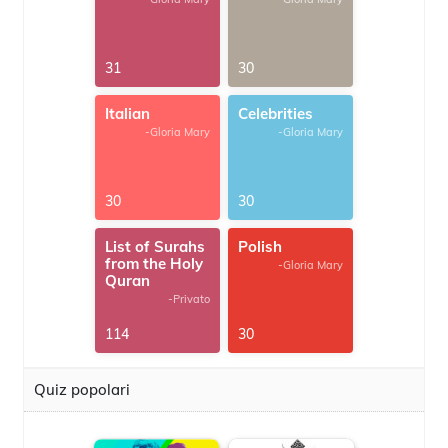
31
30
Italian
Celebrities
-Gloria Mary
-Gloria Mary
30
30
List of Surahs
Polish
from the Holy
-Gloria Mary
Quran
-Privato
114
30
Quiz popolari