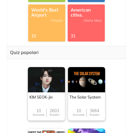
World's Best
American
Airport
cities.
-Privato
-Gloria Mary
10
31
Quiz popolari
KIM SEOK-jin
The Solar System
10
2603
10
3664
Domande
Tentativi
Domande
Tentativi