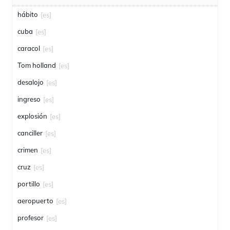
hábito
[es]
cuba
[es]
caracol
[es]
Tom holland
[es]
desalojo
[es]
ingreso
[es]
explosión
[es]
canciller
[es]
crimen
[es]
cruz
[es]
portillo
[es]
aeropuerto
[es]
profesor
[es]