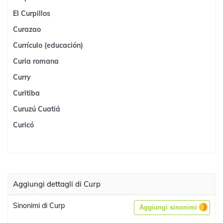
El Curpillos
Curazao
Currículo (educación)
Curia romana
Curry
Curitiba
Curuzú Cuatiá
Curicó
Aggiungi dettagli di Curp
Sinonimi di Curp
Aggiungi sinonimi