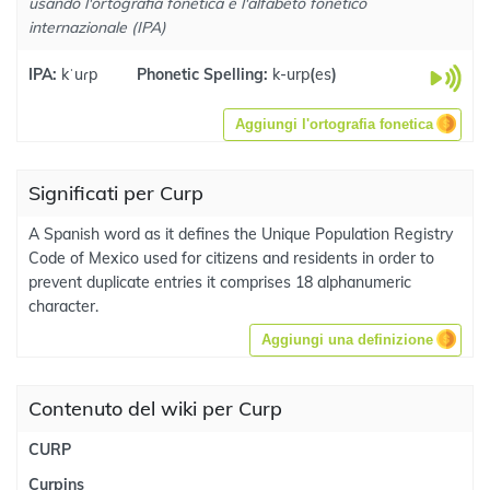
usando l'ortografia fonetica e l'alfabeto fonetico
internazionale (IPA)
IPA:
kˈuɾp
Phonetic Spelling:
k-urp
(
es
)
Aggiungi l'ortografia fonetica
Significati per Curp
A Spanish word as it defines the Unique Population Registry
Code of Mexico used for citizens and residents in order to
prevent duplicate entries it comprises 18 alphanumeric
character.
Aggiungi una definizione
Contenuto del wiki per Curp
CURP
Curpins