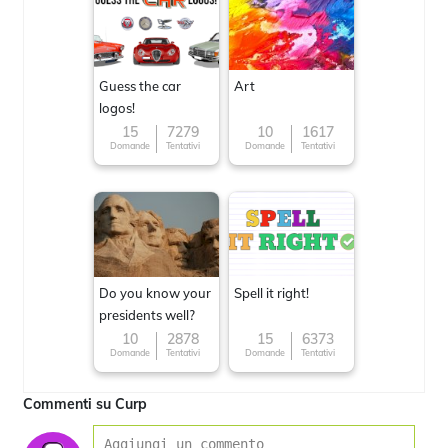
Guess the car
Art
logos!
15
7279
10
1617
Domande
Tentativi
Domande
Tentativi
Do you know your
Spell it right!
presidents well?
10
2878
15
6373
Domande
Tentativi
Domande
Tentativi
Commenti su Curp