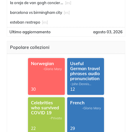
la oreja de van gogh conciertos
[es]
barcelona vs birmingham city
[es]
esteban restrepo
[es]
Ultimo aggiornamento
agosto 03, 2026
Popolare collezioni
Norwegian
Useful
German travel
-Gloria Mary
phrases audio
pronunciation
-John Dennis
G.Thomas
30
12
Celebrities
French
who survived
-Gloria Mary
COVID 19
-Privato
22
29