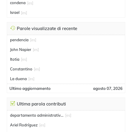
condena
[es]
Israel
[es]
Parole visualizzate di recente
pendencia
[es]
John Napier
[es]
Itotia
[es]
Constantino
[es]
La duena
[es]
Ultimo aggiornamento
agosto 07, 2026
Ultima parola contributi
departamento administrativo de seguridad
[es]
Ariel Rodríguez
[es]