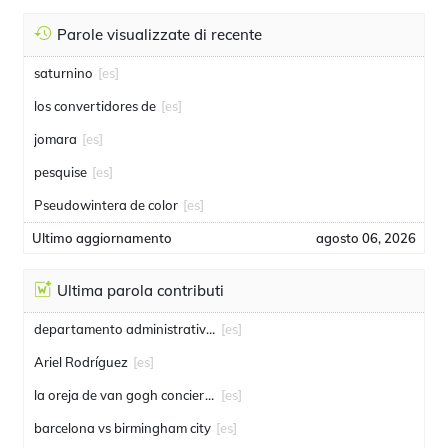
Parole visualizzate di recente
saturnino
[es]
los convertidores de
[es]
jomara
[es]
pesquise
[es]
Pseudowintera de color
[es]
Ultimo aggiornamento
agosto 06, 2026
Ultima parola contributi
departamento administrativo de seguridad
[es]
Ariel Rodríguez
[es]
la oreja de van gogh conciertos
[es]
barcelona vs birmingham city
[es]