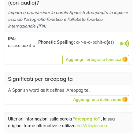
(con audio)?
Impara a pronunciare la parola Spanish Areopagita in inglese
usando l'ortografia fonetica e l'alfabeto fonetico
internazionale (IPA)
IPA:
Phonetic Spelling:
a-r-e-o-pahit-a
(
es
)
a.ɾ..e.o.paxitˈa
Aggiungi l'ortografia fonetica
Significati per areopagita
A Spanish word as it defines 'Areopagite'.
Aggiungi una definizione
Ulteriori informazioni sulla parola
"areopagita"
, la sua
origine, forme alternative e utilizzo
da Wikizionario.