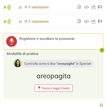
valutazione
0
valutazione
0
Registrare e ascoltare la pronuncia
Modalità di pratica
Controlla come si dice
areopagita
in
Spanish
areopagita
Tocca e leggi il testo