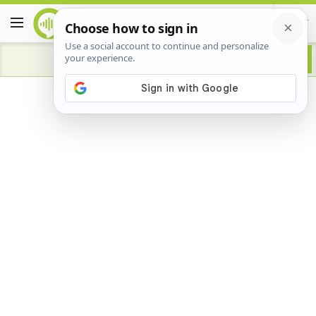
Advertisement