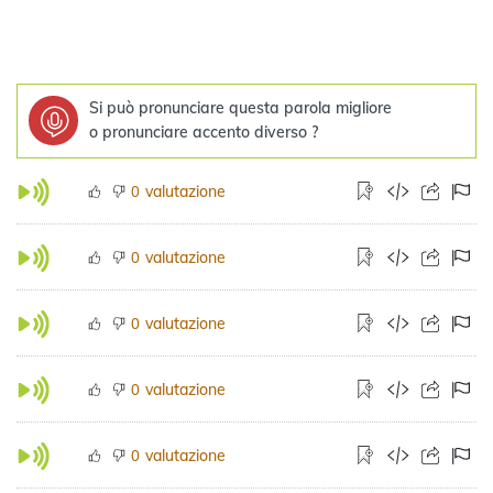
Si può pronunciare questa parola migliore
o pronunciare accento diverso ?
valutazione
0
valutazione
0
valutazione
0
valutazione
0
valutazione
0