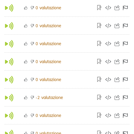
valutazione
0
valutazione
0
valutazione
0
valutazione
0
valutazione
0
valutazione
-2
valutazione
0
valutazione
0