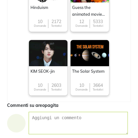
Hinduism
Guess the
animated movie
character
10
2172
12
5333
Domande
Tentativi
Domande
Tentativi
KIM SEOK-jin
The Solar System
10
2603
10
3664
Domande
Tentativi
Domande
Tentativi
Commenti su areopagita