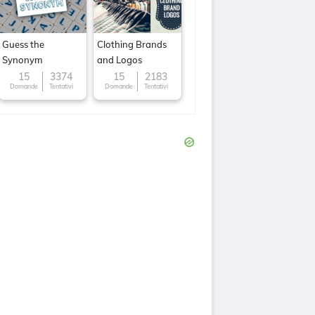
Guess the
Clothing Brands
Synonym
and Logos
15
3374
15
2183
Domande
Tentativi
Domande
Tentativi