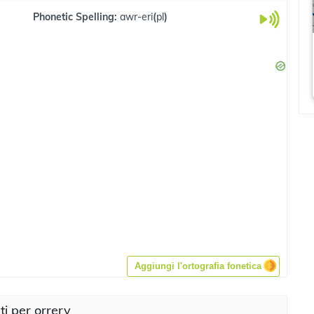
Phonetic Spelling:
awr-eri
(
pl
)
Aggiungi l'ortografia fonetica
ti per orrery