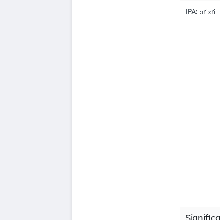
IPA:
ɔrˈɛrɨ
Significa