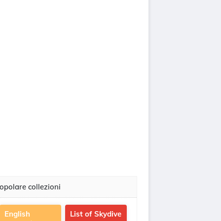
opolare collezioni
English
List of Skydive