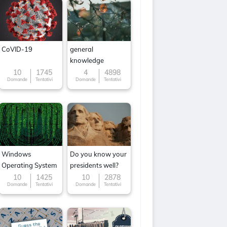
CoVID-19
general
knowledge
10
1745
4
4898
Domande
Tentativi
Domande
Tentativi
Windows
Do you know your
Operating System
presidents well?
10
1425
10
2878
Domande
Tentativi
Domande
Tentativi