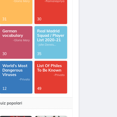
-Gloria Mary
-Ramanapriya
31
30
German
Real Madrid
vocabulary
Squad / Player
List 2020-21
-Gloria Mary
-John Dennis
G.Thomas
30
35
World's Most
List Of Philes
Dangerous
To Be Known
Viruses
-Privato
-Privato
12
49
uiz popolari