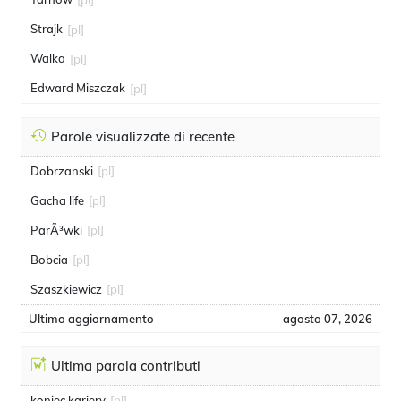
Strajk
[pl]
Walka
[pl]
Edward Miszczak
[pl]
Parole visualizzate di recente
Dobrzanski
[pl]
Gacha life
[pl]
ParÃ³wki
[pl]
Bobcia
[pl]
Szaszkiewicz
[pl]
Ultimo aggiornamento
agosto 07, 2026
Ultima parola contributi
koniec kariery
[pl]