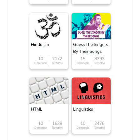
Hinduism
Guess The Singers
By Their Songs
10
2172
15
8393
Domande
Tentativi
Domande
Tentativi
HTML
Linguistics
10
1638
10
2476
Domande
Tentativi
Domande
Tentativi