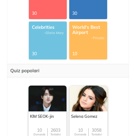
30
30
Celebrities
World's Best
Airport
-Gloria Mary
-Privato
30
10
Quiz popolari
KIM SEOK-jin
Selena Gomez
10
2603
10
3058
Domande
Tentativi
Domande
Tentativi