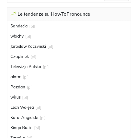
Le tendenze su HowToPronounce
Sandecja
[pl]
włochy
[pl]
Jarosław Kaczyński
[pl]
Czaplinek
[pl]
Telewizja Polska
[pl]
alarm
[pl]
Pazdan
[pl]
wirus
[pl]
Lech Wałęsa
[pl]
Karol Angielski
[pl]
Kinga Rusin
[pl]
Tarnów
[pl]