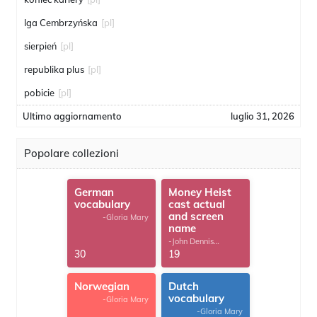
Iga Cembrzyńska
[pl]
sierpień
[pl]
republika plus
[pl]
pobicie
[pl]
Ultimo aggiornamento
luglio 31, 2026
Popolare collezioni
German
Money Heist
vocabulary
cast actual
and screen
-Gloria Mary
name
-John Dennis
G.Thomas
30
19
Norwegian
Dutch
vocabulary
-Gloria Mary
-Gloria Mary