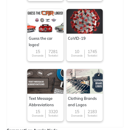
Guess the car
CoVID-19
logos!
15
7281
10
1745
Domande
Tentativi
Domande
Tentativi
Text Message
Clothing Brands
Abbreviations
and Logos
15
3320
15
2183
Domande
Tentativi
Domande
Tentativi