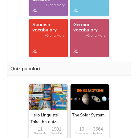
-Gloria Mary
30
30
Spanish
German
vocabulary
vocabulary
-Gloria Mary
-Gloria Mary
30
30
Quiz popolari
Hello Linguists!
The Solar System
Take this quiz
now!
11
1901
10
3664
Domande
Tentativi
Domande
Tentativi