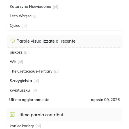
Katarzyna Niewiadoma
[pl]
Lech Wałęsa
[pl]
Ojciec
[pl]
Parole visualizzate di recente
piskorz
[pl]
Wir
[pl]
The Cretaceous-Tertiary
[pl]
Szczygielska
[pl]
kwiatuszku
[pl]
Ultimo aggiornamento
agosto 09, 2026
Ultima parola contributi
koniec kariery
[pl]