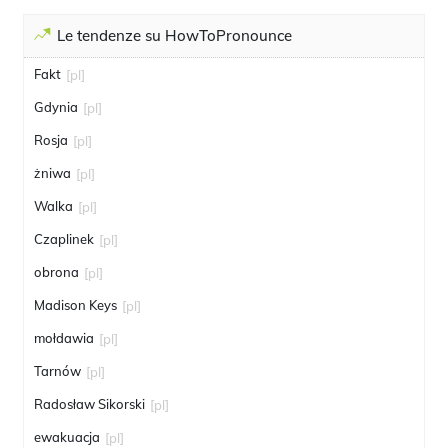
Le tendenze su HowToPronounce
Fakt
[pl]
Gdynia
[pl]
Rosja
[pl]
żniwa
[pl]
Walka
[pl]
Czaplinek
[pl]
obrona
[pl]
Madison Keys
[pl]
mołdawia
[pl]
Tarnów
[pl]
Radosław Sikorski
[pl]
ewakuacja
[pl]