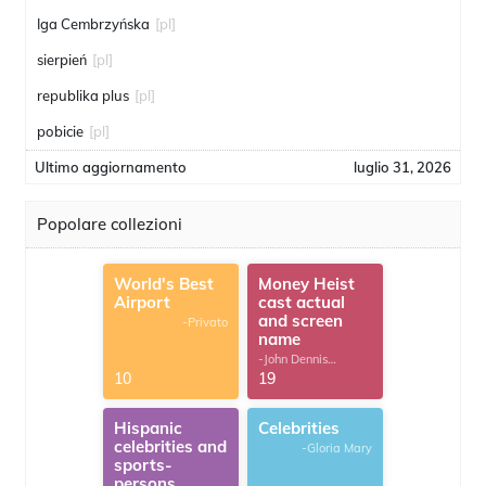
Iga Cembrzyńska
[pl]
sierpień
[pl]
republika plus
[pl]
pobicie
[pl]
Ultimo aggiornamento
luglio 31, 2026
Popolare collezioni
World's Best
Money Heist
Airport
cast actual
and screen
-Privato
name
-John Dennis
G.Thomas
10
19
Hispanic
Celebrities
celebrities and
-Gloria Mary
sports-
persons