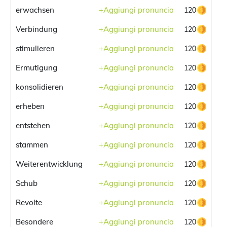
erwachsen
+
Aggiungi pronuncia
120
Verbindung
+
Aggiungi pronuncia
120
stimulieren
+
Aggiungi pronuncia
120
Ermutigung
+
Aggiungi pronuncia
120
konsolidieren
+
Aggiungi pronuncia
120
erheben
+
Aggiungi pronuncia
120
entstehen
+
Aggiungi pronuncia
120
stammen
+
Aggiungi pronuncia
120
Weiterentwicklung
+
Aggiungi pronuncia
120
Schub
+
Aggiungi pronuncia
120
Revolte
+
Aggiungi pronuncia
120
Besondere
+
Aggiungi pronuncia
120