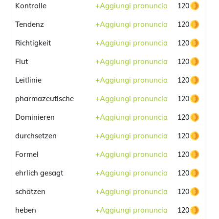
Kontrolle
+
Aggiungi pronuncia
120
Tendenz
+
Aggiungi pronuncia
120
Richtigkeit
+
Aggiungi pronuncia
120
Flut
+
Aggiungi pronuncia
120
Leitlinie
+
Aggiungi pronuncia
120
pharmazeutische
+
Aggiungi pronuncia
120
Dominieren
+
Aggiungi pronuncia
120
durchsetzen
+
Aggiungi pronuncia
120
Formel
+
Aggiungi pronuncia
120
ehrlich gesagt
+
Aggiungi pronuncia
120
schätzen
+
Aggiungi pronuncia
120
heben
+
Aggiungi pronuncia
120