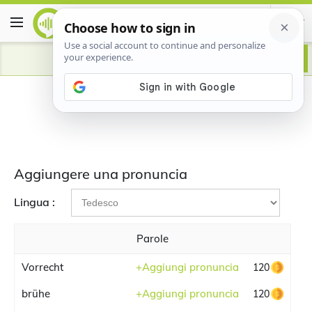
Aggiungere una pronuncia
Lingua :
Parole
Vorrecht
+
Aggiungi pronuncia
120
brühe
+
Aggiungi pronuncia
120