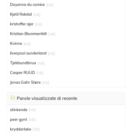
Doyenne du comice
[nb]
Kjetil Rekdal
[nb]
kristoffer ajer
[nb]
Kristian Blummenfelt
[nb]
Kvinne
[nb]
liverpool sunderland
[nb]
Tjeldsundbrua
[nb]
Casper RUUD
[nb]
Jonas Gahr Støre
[nb]
Parole visualizzate di recente
stinkende
[nb]
peer gynt
[nb]
krydderlake
[nb]