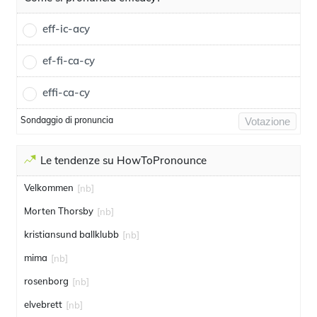
eff-ic-acy
ef-fi-ca-cy
effi-ca-cy
Sondaggio di pronuncia
Votazione
Le tendenze su HowToPronounce
Velkommen
[nb]
Morten Thorsby
[nb]
kristiansund ballklubb
[nb]
mima
[nb]
rosenborg
[nb]
elvebrett
[nb]