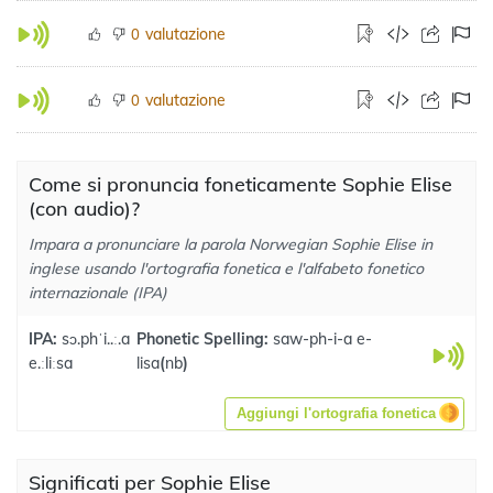
valutazione
0
valutazione
0
Come si pronuncia foneticamente Sophie Elise
(con audio)?
Impara a pronunciare la parola Norwegian Sophie Elise in
inglese usando l'ortografia fonetica e l'alfabeto fonetico
internazionale (IPA)
IPA:
sɔ.phˈi..ː.a
Phonetic Spelling:
saw-ph-i-a e-
e.ːliːsa
lisa
(
nb
)
Aggiungi l'ortografia fonetica
Significati per Sophie Elise