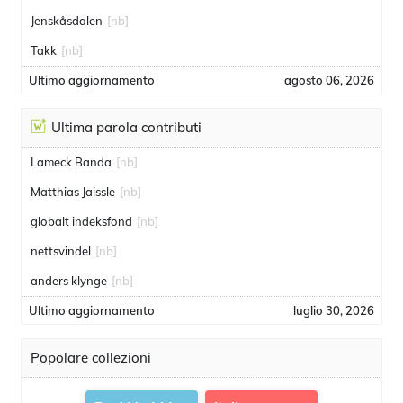
Jenskåsdalen
[nb]
Takk
[nb]
Ultimo aggiornamento
agosto 06, 2026
Ultima parola contributi
Lameck Banda
[nb]
Matthias Jaissle
[nb]
globalt indeksfond
[nb]
nettsvindel
[nb]
anders klynge
[nb]
Ultimo aggiornamento
luglio 30, 2026
Popolare collezioni