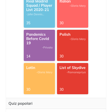
Real Madrid
Italian
Squad / Player
-Gloria Mary
List 2020-21
-John Dennis
G.Thomas
35
30
Pandemics
Polish
Before Covid
-Gloria Mary
19
-Privato
14
30
Latin
List of Skydive
-Gloria Mary
-Ramanapriya
30
30
Quiz popolari