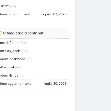
askhet
[nb]
ltimo aggiornamento
agosto 07, 2026
Ultima parola contributi
ameck Banda
[nb]
atthias Jaissle
[nb]
lobalt indeksfond
[nb]
ettsvindel
[nb]
nders klynge
[nb]
ltimo aggiornamento
luglio 30, 2026