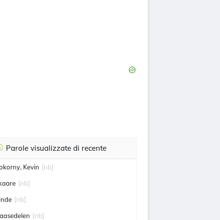
Parole visualizzate di recente
okorny, Kevin
[nb]
kaare
[nb]
inde
[nb]
aasedelen
[nb]