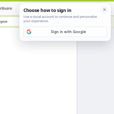
ribuire
Certificate
egese