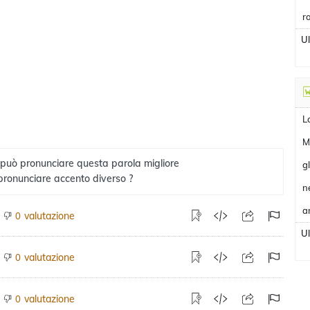
r
U
L
M
 può pronunciare questa parola migliore
g
pronunciare accento diverso ?
n
a
valutazione
0
U
valutazione
0
valutazione
0