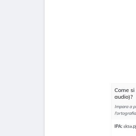
Come si 
audio)?
Impara a p
l'ortografi
IPA:
ɛksə.pʃ