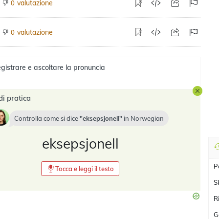
valutazione
0
valutazione
0
gistrare e ascoltare la pronuncia
di pratica
Controlla come si dice
eksepsjonell
in
Norwegian
eksepsjonell
P
Tocca e leggi il testo
S
R
G