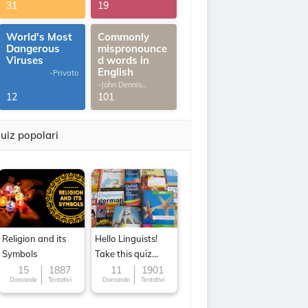
G.Thomas
31
19
World's Most
Commonly
Dangerous
mispronounce
Viruses
d words in
English
-Privato
-John Dennis
G.Thomas
12
101
uiz popolari
Religion and its
Hello Linguists!
Symbols
Take this quiz
now!
15
1887
11
1901
Domande
Tentativi
Domande
Tentativi