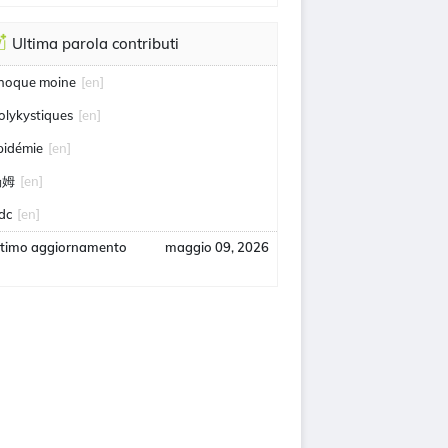
Ultima parola contributi
hoque moine
[en]
olykystiques
[en]
pidémie
[en]
汤姆
[en]
idc
[en]
ltimo aggiornamento
maggio 09, 2026