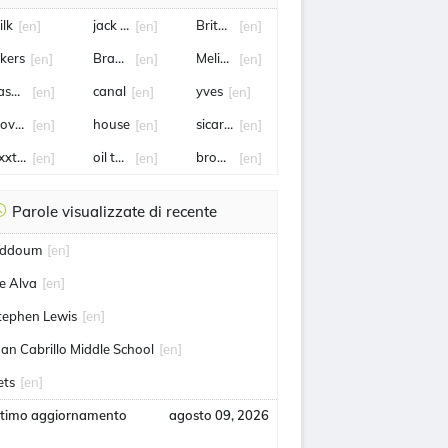
ilk
jack hughes
Britney spears
[en]
[en]
[en]
akers
Brandon Williams
Melissa Barrera
[en]
[en]
[en]
asoline
canal
yves
[en]
[en]
[en]
ovies
house
sicario
[en]
[en]
[en]
xxtentacion
oil tanker
bromo
[en]
[en]
[en]
Parole visualizzate di recente
ddoum
[en]
e Alva
[en]
tephen Lewis
[en]
uan Cabrillo Middle School
[en]
ets
[en]
ltimo aggiornamento
agosto 09, 2026