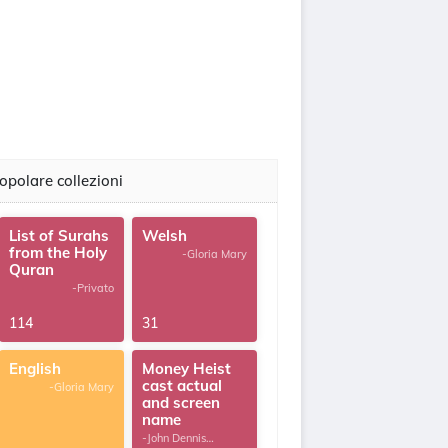
opolare collezioni
List of Surahs
Welsh
from the Holy
-Gloria Mary
Quran
-Privato
114
31
English
Money Heist
cast actual
-Gloria Mary
and screen
name
-John Dennis