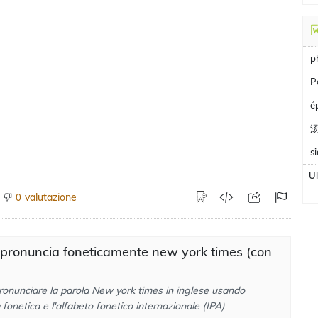
p
P
é
s
U
valutazione
0
 pronuncia foneticamente new york times (con
ronunciare la parola New york times in inglese usando
a fonetica e l'alfabeto fonetico internazionale (IPA)