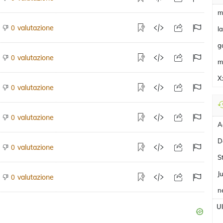
m
valutazione
0
l
g
valutazione
0
m
X
valutazione
0
valutazione
0
A
D
valutazione
0
S
J
valutazione
0
n
U