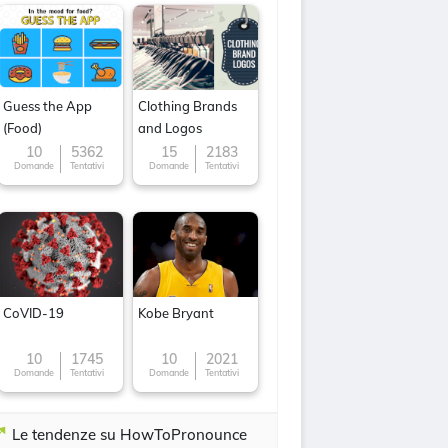
Guess the App
Clothing Brands
(Food)
and Logos
10
5362
15
2183
Domande
Tentativi
Domande
Tentativi
CoVID-19
Kobe Bryant
10
1745
10
2021
Domande
Tentativi
Domande
Tentativi
Le tendenze su HowToPronounce