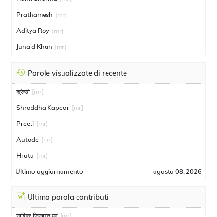
Prathamesh
[mr]
Aditya Roy
[mr]
Junaid Khan
[mr]
Parole visualizzate di recente
श्रेष्ठी
[mr]
Shraddha Kapoor
[mr]
Preeti
[mr]
Autade
[mr]
Hruta
[mr]
Ultimo aggiornamento
agosto 08, 2026
Ultima parola contributi
नाशिक जिल्ह्यात पूर
[mr]