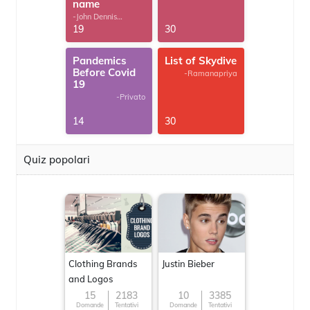
name
-John Dennis
G.Thomas
19
30
Pandemics
List of Skydive
Before Covid
-Ramanapriya
19
-Privato
14
30
Quiz popolari
Clothing Brands
Justin Bieber
and Logos
15
2183
10
3385
Domande
Tentativi
Domande
Tentativi