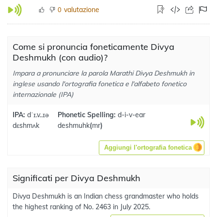
valutazione
0
Come si pronuncia foneticamente Divya
Deshmukh (con audio)?
Impara a pronunciare la parola Marathi Divya Deshmukh in
inglese usando l'ortografia fonetica e l'alfabeto fonetico
internazionale (IPA)
IPA:
dˈɪ.v..ɪə
Phonetic Spelling:
d-i-v-ear
dɛshmʌk
deshmuhk
(
mr
)
Aggiungi l'ortografia fonetica
Significati per Divya Deshmukh
Divya Deshmukh is an Indian chess grandmaster who holds
the highest ranking of No. 2463 in July 2025.