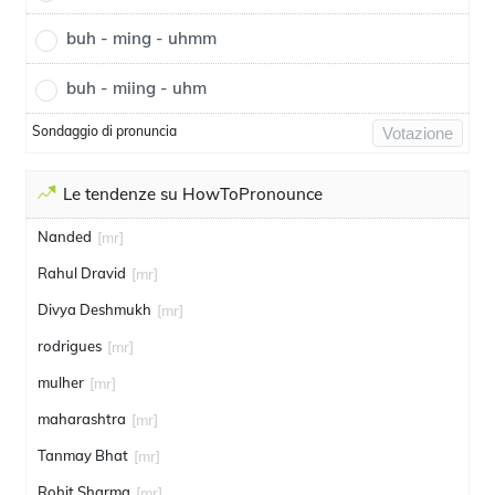
buh - ming - uhmm
buh - miing - uhm
Sondaggio di pronuncia
Votazione
Le tendenze su HowToPronounce
Nanded
[mr]
Rahul Dravid
[mr]
Divya Deshmukh
[mr]
rodrigues
[mr]
mulher
[mr]
maharashtra
[mr]
Tanmay Bhat
[mr]
Rohit Sharma
[mr]