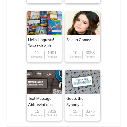
Hello Linguists!
Selena Gomez
Take this quiz
now!
11
1901
10
3058
Domande
Tentativi
Domande
Tentativi
Text Message
Guess the
Abbreviations
Synonym
15
3319
15
3375
Domande
Tentativi
Domande
Tentativi