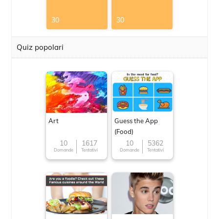
30
30
Quiz popolari
Art
Guess the App
(Food)
10
1617
10
5362
Domande
Tentativi
Domande
Tentativi