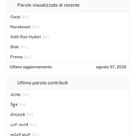
Parole visualizzate di recente
Garje
[kn]
Narakesari
[kn]
Aditi Rao Hydari
[kn]
Bisle
[kn]
Prema
[kn]
Ultimo aggiornamento
agosto 07, 2026
Ultima parola contributi
ಮಗಳು
[kn]
ಶಿಕ್ಷಕ
[kn]
ಲೀಲಾವತಿ
[kn]
ಎಸ್. ಜಾನಕಿ
[kn]
ಆಮಿರ್ ಖಾನ್
[kn]