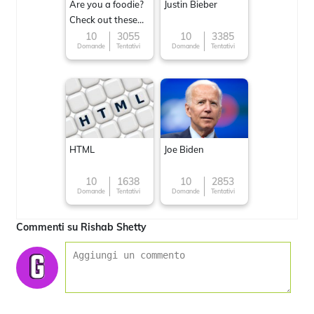
Are you a foodie?
Justin Bieber
Check out these
Famous cuisines
10
3055
10
3385
Domande
Tentativi
Domande
Tentativi
around the World
HTML
Joe Biden
10
1638
10
2853
Domande
Tentativi
Domande
Tentativi
Commenti su Rishab Shetty