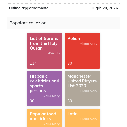
Ultimo aggiornamento
luglio 24, 2026
Popolare collezioni
List of Surahs
Polish
from the Holy
-Gloria Mary
Quran
-Privato
114
30
Hispanic
Manchester
celebrities and
United Players
sports-
List 2020
persons
-Gloria Mary
-Gloria Mary
30
33
Popular food
Latin
and drinks
-Gloria Mary
-Gloria Mary