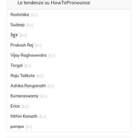
Le tendenze su HowToPronounce
Rashmika
[kn]
Sudeep
[kn]
ಶಿಕ್ಷಕ
[kn]
Prakash Raj
[kn]
Vijay Raghavendra
[kn]
Torgal
[kn]
Raju Talikote
[kn]
Ashika Ranganath
[kn]
Kumaraswamy
[kn]
Erica
[kn]
Nithin Kamath
[kn]
pampa
[kn]