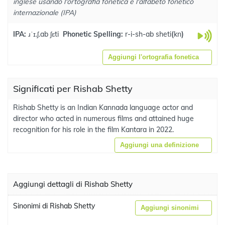
inglese usando l'ortografia fonetica e l'alfabeto fonetico
internazionale (IPA)
IPA:
ɹˈɪ.ʃ.ab ʃɛti
Phonetic Spelling:
r-i-sh-ab sheti
(
kn
)
Aggiungi l'ortografia fonetica
Significati per Rishab Shetty
Rishab Shetty is an Indian Kannada language actor and
director who acted in numerous films and attained huge
recognition for his role in the film Kantara in 2022.
Aggiungi una definizione
Aggiungi dettagli di Rishab Shetty
Sinonimi di Rishab Shetty
Aggiungi sinonimi