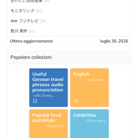
きのくに信用金庫
[ja]
モニタリング
[ja]
star フジテレビ
[ja]
西川 周作
[ja]
Ultimo aggiornamento
luglio 30, 2026
Popolare collezioni
Useful
English
German travel
-Gloria Mary
phrases audio
pronunciation
-John Dennis
G.Thomas
12
31
Popular food
Celebrities
and drinks
-Gloria Mary
-Gloria Mary