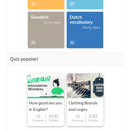
30
30
Swedish
Dutch
vocabulary
-Gloria Mary
-Gloria Mary
30
30
Quiz popolari
How good are you
Clothing Brands
in English?
and Logos
15
9192
15
2182
Domande
Tentativi
Domande
Tentativi