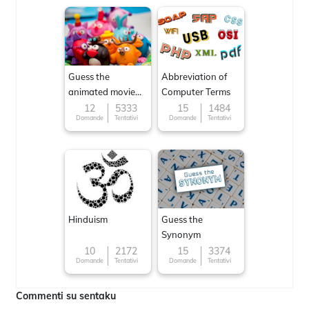
Guess the
Abbreviation of
animated movie
Computer Terms
character
12
5333
15
1484
Domande
Tentativi
Domande
Tentativi
Hinduism
Guess the
Synonym
10
2172
15
3374
Domande
Tentativi
Domande
Tentativi
Commenti su sentaku