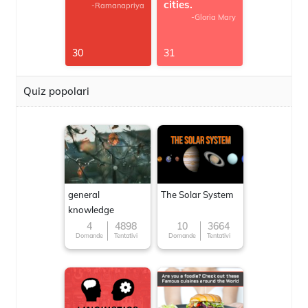
cities.
-Ramanapriya
-Gloria Mary
30
31
Quiz popolari
general
The Solar System
knowledge
4
4898
10
3664
Domande
Tentativi
Domande
Tentativi