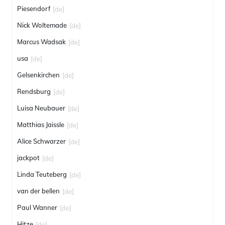
Piesendorf
[de]
Nick Woltemade
[de]
Marcus Wadsak
[de]
usa
[de]
Gelsenkirchen
[de]
Rendsburg
[de]
Luisa Neubauer
[de]
Matthias Jaissle
[de]
Alice Schwarzer
[de]
jackpot
[de]
Linda Teuteberg
[de]
van der bellen
[de]
Paul Wanner
[de]
Hitze
[de]