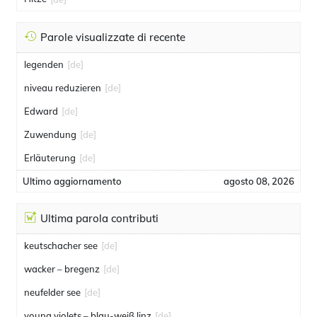
Parole visualizzate di recente
legenden
[de]
niveau reduzieren
[de]
Edward
[de]
Zuwendung
[de]
Erläuterung
[de]
Ultimo aggiornamento
agosto 08, 2026
Ultima parola contributi
keutschacher see
[de]
wacker – bregenz
[de]
neufelder see
[de]
young violets – blau-weiß linz
[de]