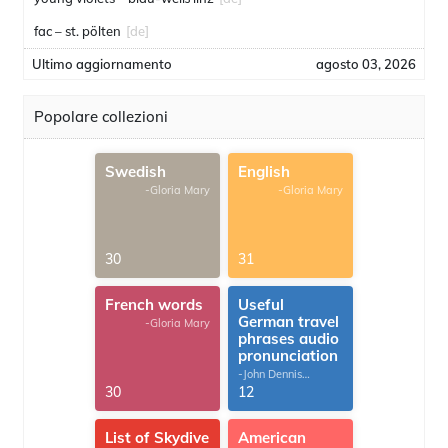
fac – st. pölten
[de]
Ultimo aggiornamento
agosto 03, 2026
Popolare collezioni
Swedish
English
-Gloria Mary
-Gloria Mary
30
31
French words
Useful
German travel
-Gloria Mary
phrases audio
pronunciation
-John Dennis
G.Thomas
30
12
List of Skydive
American