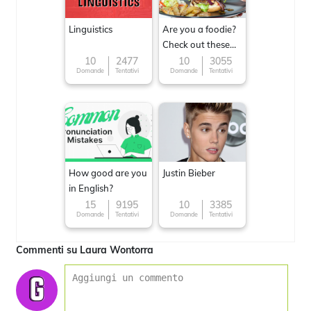
Linguistics
Are you a foodie?
Check out these
Famous cuisines
10
2477
10
3055
Domande
Tentativi
Domande
Tentativi
around the World
How good are you
Justin Bieber
in English?
15
9195
10
3385
Domande
Tentativi
Domande
Tentativi
Commenti su Laura Wontorra