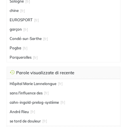
Sologne
[fr]
chine
[fr]
EUROSPORT
[fr]
garçon
[fr]
Condé-sur-Sarthe
[fr]
Pogba
[fr]
Porquerolles
[fr]
Parole visualizzate di recente
Hôpital Marie Lannelongue
[fr]
sans l'influence des
[fr]
cahn-ingold-prelog-système
[fr]
André Rieu
[fr]
se tord de douleur
[fr]