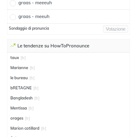
graas - meeeuh
graas - meeuh
Sondaggio di pronuncia
Votazione
Le tendenze su HowToPronounce
taux
[fr]
Marianne
[fr]
le bureau
[fr]
bRETAGNE
[fr]
Bangladesh
[fr]
Mentissa
[fr]
orages
[fr]
Marion cotillard
[fr]