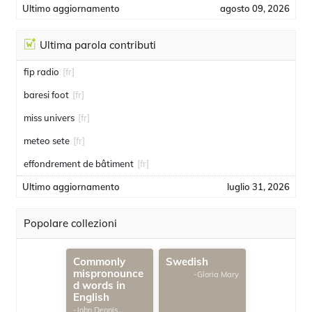
Ultimo aggiornamento
agosto 09, 2026
Ultima parola contributi
fip radio
[fr]
baresi foot
[fr]
miss univers
[fr]
meteo sete
[fr]
effondrement de bâtiment
[fr]
Ultimo aggiornamento
luglio 31, 2026
Popolare collezioni
Commonly
Swedish
mispronounce
-Gloria Mary
d words in
English
-John Dennis