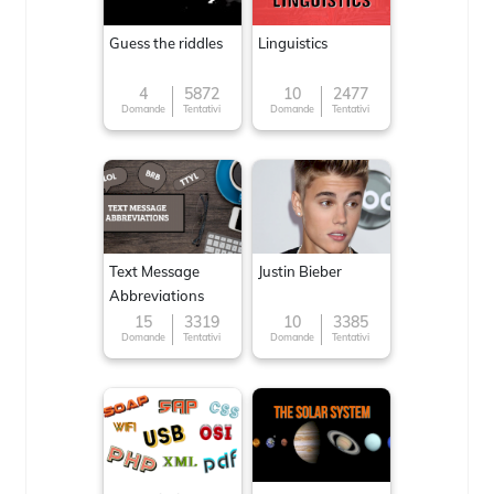
Guess the riddles
Linguistics
4
5872
10
2477
Domande
Tentativi
Domande
Tentativi
Text Message
Justin Bieber
Abbreviations
15
3319
10
3385
Domande
Tentativi
Domande
Tentativi