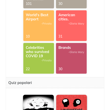
G.Thomas
101
30
World's Best
American
Airport
cities.
-Privato
-Gloria Mary
10
31
Celebrities
Brands
who survived
-Gloria Mary
COVID 19
-Privato
22
30
Quiz popolari