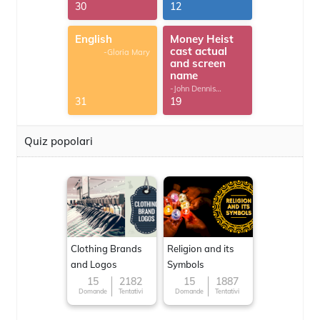
30
12
English
Money Heist
cast actual
-Gloria Mary
and screen
name
-John Dennis
G.Thomas
31
19
Quiz popolari
Clothing Brands
Religion and its
and Logos
Symbols
15
2182
15
1887
Domande
Tentativi
Domande
Tentativi