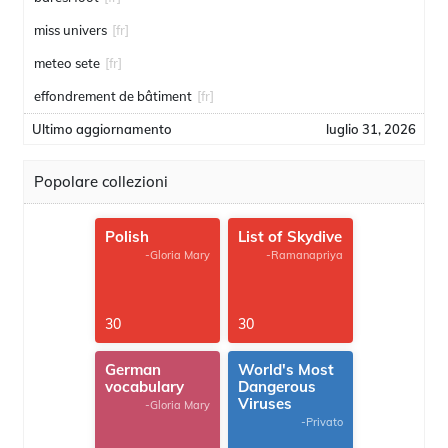
miss univers
[fr]
meteo sete
[fr]
effondrement de bâtiment
[fr]
Ultimo aggiornamento
luglio 31, 2026
Popolare collezioni
Polish
List of Skydive
-Gloria Mary
-Ramanapriya
30
30
German
World's Most
vocabulary
Dangerous
Viruses
-Gloria Mary
-Privato