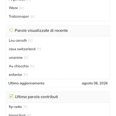
Waze
[fr]
Trabzonspor
[fr]
Parole visualizzate di recente
Lou carcolh
[fr]
caux switzerland
[fr]
unanime
[fr]
Au chiocchio
[fr]
enfanter
[fr]
Ultimo aggiornamento
agosto 06, 2026
Ultima parola contributi
fip radio
[fr]
baresi foot
[fr]