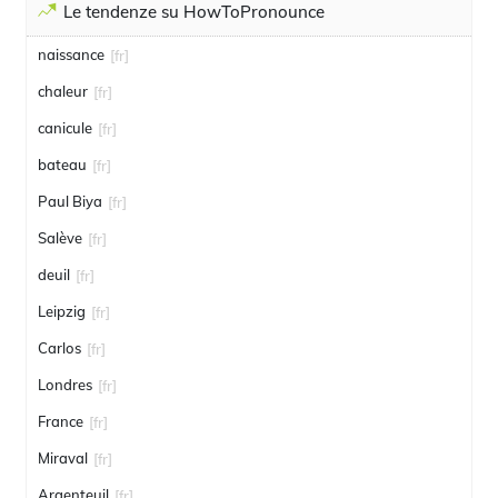
Le tendenze su HowToPronounce
naissance
[fr]
chaleur
[fr]
canicule
[fr]
bateau
[fr]
Paul Biya
[fr]
Salève
[fr]
deuil
[fr]
Leipzig
[fr]
Carlos
[fr]
Londres
[fr]
France
[fr]
Miraval
[fr]
Argenteuil
[fr]