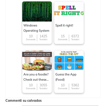
Windows
Spell it right!
Operating System
10
1425
15
6372
Domande
Tentativi
Domande
Tentativi
Are you a foodie?
Guess the App
Check out these
(Food)
Famous cuisines
10
3055
10
5362
Domande
Tentativi
Domande
Tentativi
around the World
Commenti su calvados