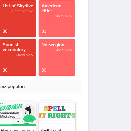
List of Skydive
American
cities.
-Ramanapriya
-Gloria Mary
30
31
Spanish
Norwegian
vocabulary
-Gloria Mary
-Gloria Mary
30
30
uiz popolari
How good are you
Spell it right!