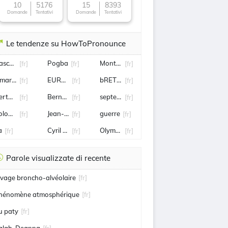
10
5176
15
8393
Domande
Tentativi
Domande
Tentativi
Le tendenze su HowToPronounce
ascal Obispo
Pogba
Montargis
[fr]
[fr]
[fr]
mar Sy
EUROSPORT
bRETAGNE
[fr]
[fr]
[fr]
ertuccio
Bernadette Chirac
septembre
[fr]
[fr]
[fr]
ologne
Jean-Clair Todibo
guerre
[fr]
[fr]
[fr]
a
Cyril Féraud
Olympique Lyonnais
[fr]
[fr]
[fr]
Parole visualizzate di recente
avage broncho-alvéolaire
[fr]
hénomène atmosphérique
[fr]
u paty
[fr]