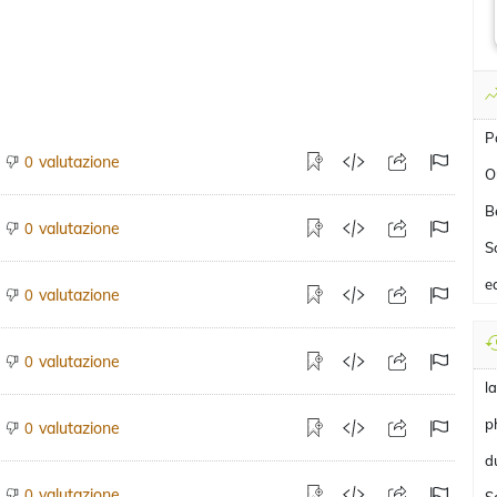
P
valutazione
0
O
B
valutazione
0
S
e
valutazione
0
valutazione
0
l
p
valutazione
0
d
valutazione
0