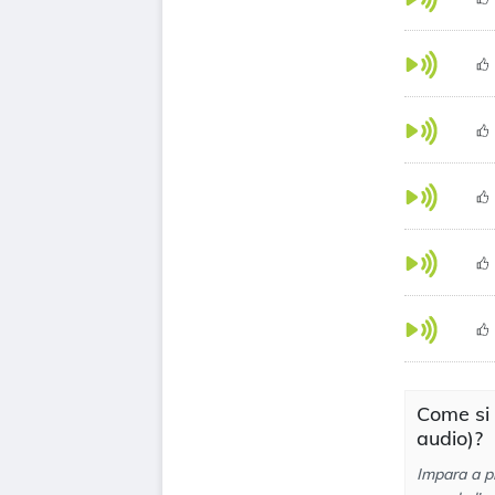
Come si
audio)?
Impara a p