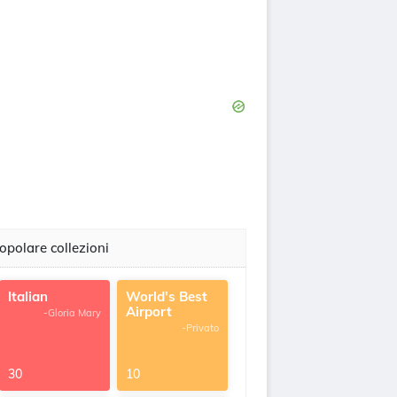
opolare collezioni
Italian
World's Best
Airport
-Gloria Mary
-Privato
30
10