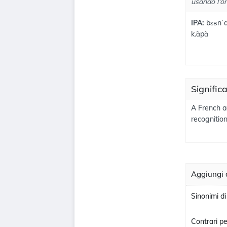
usando l'or
IPA:
bɛʁnˈa
k.ɑ̃pɑ̃
Signific
A French a
recognition
Aggiungi 
Sinonimi d
Contrari p