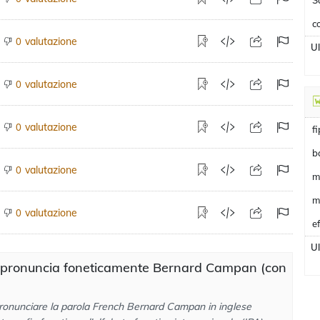
S
c
valutazione
0
U
valutazione
0
valutazione
0
f
b
valutazione
0
m
m
valutazione
0
e
U
 pronuncia foneticamente Bernard Campan (con
ronunciare la parola French Bernard Campan in inglese