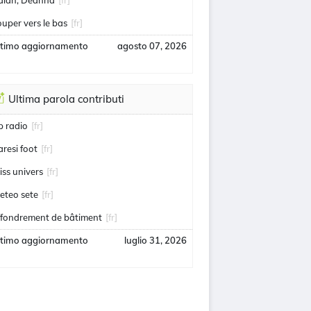
alah, Deanna
[fr]
ouper vers le bas
[fr]
ltimo aggiornamento
agosto 07, 2026
Ultima parola contributi
ip radio
[fr]
aresi foot
[fr]
iss univers
[fr]
eteo sete
[fr]
ffondrement de bâtiment
[fr]
ltimo aggiornamento
luglio 31, 2026