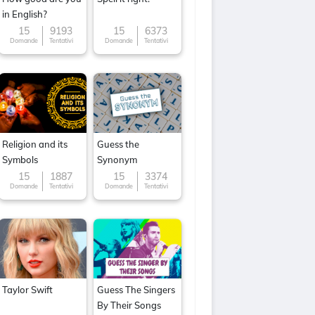
in English?
15
9193
15
6373
Domande
Tentativi
Domande
Tentativi
Religion and its
Guess the
Symbols
Synonym
15
1887
15
3374
Domande
Tentativi
Domande
Tentativi
Taylor Swift
Guess The Singers
By Their Songs