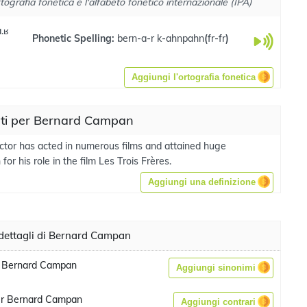
tografia fonetica e l'alfabeto fonetico internazionale (IPA)
.ʁ
Phonetic Spelling:
bern-a-r k-ahnpahn
(
fr-fr
)
Aggiungi l'ortografia fonetica
ati per Bernard Campan
ctor has acted in numerous films and attained huge
 for his role in the film Les Trois Frères.
Aggiungi una definizione
dettagli di Bernard Campan
i Bernard Campan
Aggiungi sinonimi
er Bernard Campan
Aggiungi contrari