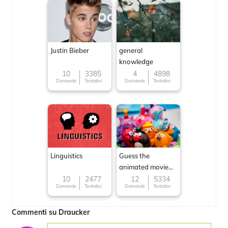
Justin Bieber
general
knowledge
10
3385
4
4898
Domande
Tentativi
Domande
Tentativi
Linguistics
Guess the
animated movie
character
10
2477
12
5334
Domande
Tentativi
Domande
Tentativi
Commenti su Draucker