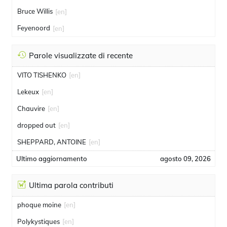
Bruce Willis
[en]
Feyenoord
[en]
Parole visualizzate di recente
VITO TISHENKO
[en]
Lekeux
[en]
Chauvire
[en]
dropped out
[en]
SHEPPARD, ANTOINE
[en]
Ultimo aggiornamento
agosto 09, 2026
Ultima parola contributi
phoque moine
[en]
Polykystiques
[en]