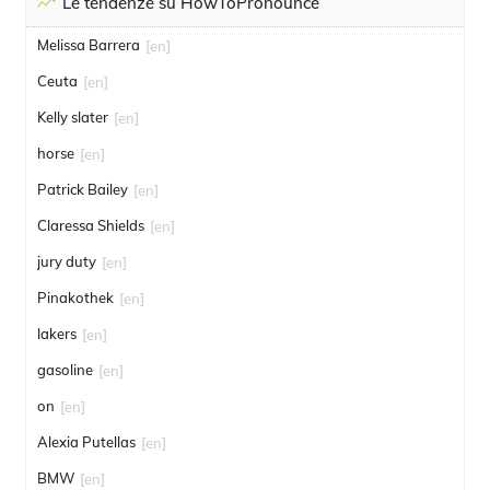
Le tendenze su HowToPronounce
Melissa Barrera
[en]
Ceuta
[en]
Kelly slater
[en]
horse
[en]
Patrick Bailey
[en]
Claressa Shields
[en]
jury duty
[en]
Pinakothek
[en]
lakers
[en]
gasoline
[en]
on
[en]
Alexia Putellas
[en]
BMW
[en]