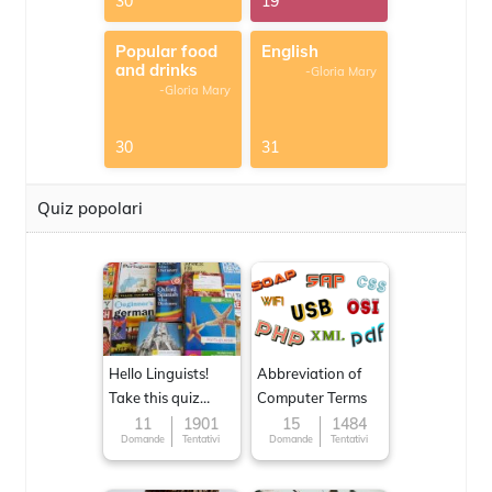
30
19
Popular food
English
and drinks
-Gloria Mary
-Gloria Mary
30
31
Quiz popolari
Hello Linguists!
Abbreviation of
Take this quiz
Computer Terms
now!
11
1901
15
1484
Domande
Tentativi
Domande
Tentativi