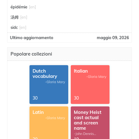
épidémie
[en]
汤姆
[en]
sidc
[en]
Ultimo aggiornamento
maggio 09, 2026
Popolare collezioni
Dutch
Italian
vocabulary
-Gloria Mary
-Gloria Mary
30
30
Latin
Money Heist
cast actual
-Gloria Mary
and screen
name
-John Dennis
G.Thomas