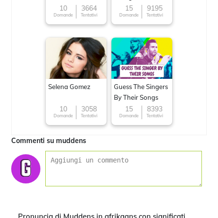
10
3664
15
9195
Domande
Tentativi
Domande
Tentativi
Selena Gomez
Guess The Singers
By Their Songs
10
3058
15
8393
Domande
Tentativi
Domande
Tentativi
Commenti su muddens
Pronuncia di Muddens in afrikaans con significati,