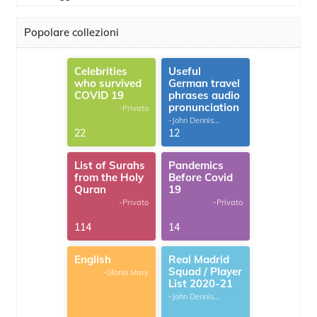
Popolare collezioni
Celebrities
Useful
who survived
German travel
COVID 19
phrases audio
pronunciation
-Privato
-John Dennis
G.Thomas
22
12
List of Surahs
Pandemics
from the Holy
Before Covid
Quran
19
-Privato
-Privato
114
14
English
Real Madrid
Squad / Player
-Gloria Mary
List 2020-21
-John Dennis
G.Thomas