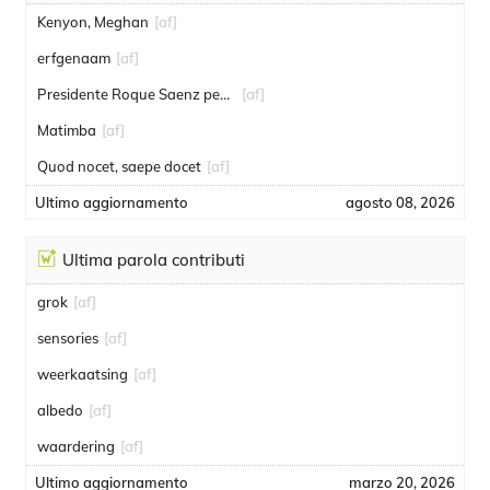
Kenyon, Meghan
[af]
erfgenaam
[af]
Presidente Roque Saenz pena
[af]
Matimba
[af]
Quod nocet, saepe docet
[af]
Ultimo aggiornamento
agosto 08, 2026
Ultima parola contributi
grok
[af]
sensories
[af]
weerkaatsing
[af]
albedo
[af]
waardering
[af]
Ultimo aggiornamento
marzo 20, 2026