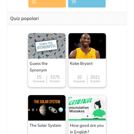
31
35
Quiz popolari
Guess the
Kobe Bryant
Synonym
15
3375
10
2021
Domande
Tentativi
Domande
Tentativi
The Solar System
How good are you
in English?