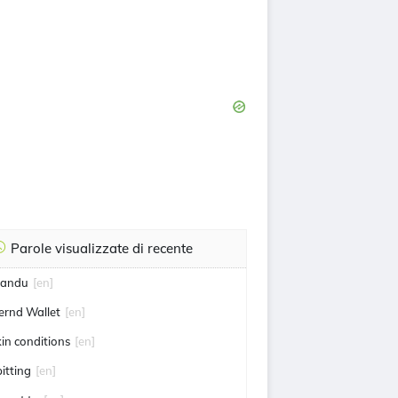
Parole visualizzate di recente
andu
[en]
ernd Wallet
[en]
kin conditions
[en]
pitting
[en]