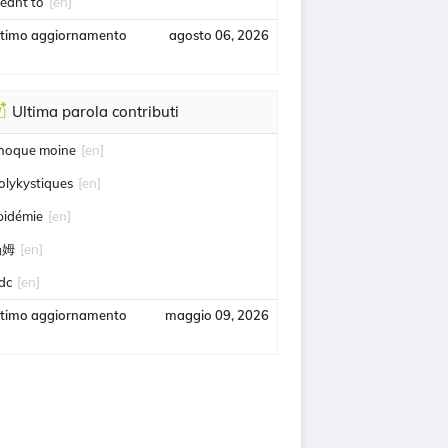
eant to
[en]
ltimo aggiornamento
agosto 06, 2026
Ultima parola contributi
hoque moine
[en]
olykystiques
[en]
pidémie
[en]
汤姆
[en]
idc
[en]
ltimo aggiornamento
maggio 09, 2026