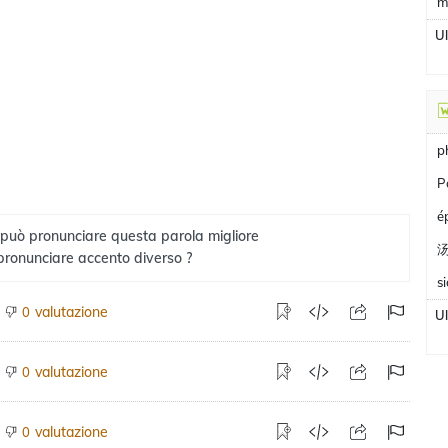
m
U
p
P
é
 può pronunciare questa parola migliore
pronunciare accento diverso ?
s
valutazione
0
U
valutazione
0
valutazione
0