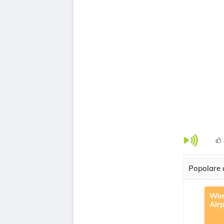
Popolare c
Wor
Air