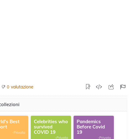
valutazione
0
ollezioni
ld's Best
Celebrities who
Pandemics
port
survived
Before Covid
COVID 19
19
-Privato
-Privato
-Privato