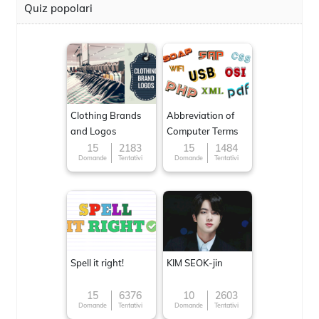
Quiz popolari
Clothing Brands
Abbreviation of
and Logos
Computer Terms
15
2183
15
1484
Domande
Tentativi
Domande
Tentativi
Spell it right!
KIM SEOK-jin
15
6376
10
2603
Domande
Tentativi
Domande
Tentativi