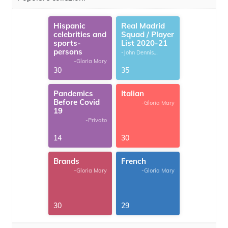
Hispanic
Real Madrid
celebrities and
Squad / Player
sports-
List 2020-21
persons
-John Dennis
G.Thomas
-Gloria Mary
30
35
Pandemics
Italian
Before Covid
-Gloria Mary
19
-Privato
14
30
Brands
French
-Gloria Mary
-Gloria Mary
30
29