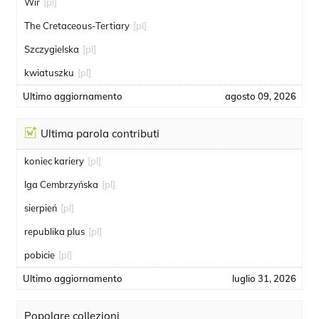
Wir
[pl]
The Cretaceous-Tertiary
[pl]
Szczygielska
[pl]
kwiatuszku
[pl]
Ultimo aggiornamento
agosto 09, 2026
Ultima parola contributi
koniec kariery
[pl]
Iga Cembrzyńska
[pl]
sierpień
[pl]
republika plus
[pl]
pobicie
[pl]
Ultimo aggiornamento
luglio 31, 2026
Popolare collezioni