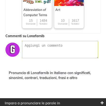
Abbreviation of
Art
Computer Terms
15
1484
10
1617
Domande
Tentativi
Domande
Tentativi
Commenti su Lonafarnib
Pronuncia di Lonafarnib in italiano con significati,
sinonimi, contrari, traduzioni, frasi e altro
Impara a pronunciare le parole in