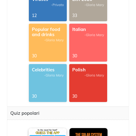
-Privato
-Gloria Mary
12
33
Popular food
Italian
and drinks
-Gloria Mary
-Gloria Mary
30
30
Celebrities
Polish
-Gloria Mary
-Gloria Mary
30
30
Quiz popolari