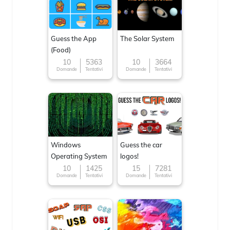
Guess the App
The Solar System
(Food)
10
5363
10
3664
Domande
Tentativi
Domande
Tentativi
Windows
Guess the car
Operating System
logos!
10
1425
15
7281
Domande
Tentativi
Domande
Tentativi