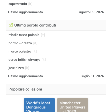
superstrada
[it]
Ultimo aggiornamento
agosto 09, 2026
Ultima parola contributi
missile russo polonia
[it]
parma - arezzo
[it]
marco palestra
[it]
aereo british airways
[it]
juve nizza
[it]
Ultimo aggiornamento
luglio 31, 2026
Popolare collezioni
World's Most
Manchester
Dangerous
United Players
Viruses
List 2020