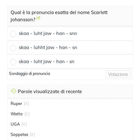
Qual è la pronuncia esatta del nome Scarlett
johansson?
skaa - luht jaw - han - snn
skaa - luhht jaw - han - sn
skaa - luht jaw - han - sn
Sondaggio di pronuncia
Votazione
Parole visualizzate di recente
Ruper
[it]
Watto
[it]
UGA
[it]
Soppelsa
[it]