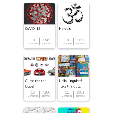
CoVID-19
Hinduism
10
1745
10
2172
Domande
Tentativi
Domande
Tentativi
Guess the car
Hello Linguists!
logos!
Take this quiz
now!
15
7280
11
1901
Domande
Tentativi
Domande
Tentativi