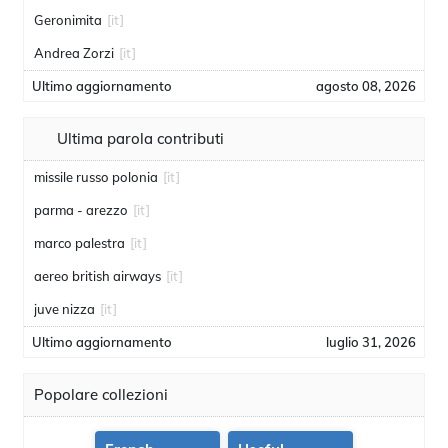
Geronimita
[it]
Andrea Zorzi
[it]
Ultimo aggiornamento
agosto 08, 2026
Ultima parola contributi
missile russo polonia
[it]
parma - arezzo
[it]
marco palestra
[it]
aereo british airways
[it]
juve nizza
[it]
Ultimo aggiornamento
luglio 31, 2026
Popolare collezioni