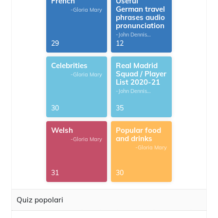
French
Useful
German travel
-Gloria Mary
phrases audio
pronunciation
-John Dennis
G.Thomas
29
12
Celebrities
Real Madrid
Squad / Player
-Gloria Mary
List 2020-21
-John Dennis
G.Thomas
30
35
Welsh
Popular food
and drinks
-Gloria Mary
-Gloria Mary
31
30
Quiz popolari