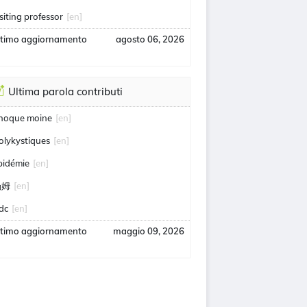
isiting professor
[en]
ltimo aggiornamento
agosto 06, 2026
Ultima parola contributi
hoque moine
[en]
olykystiques
[en]
pidémie
[en]
汤姆
[en]
idc
[en]
ltimo aggiornamento
maggio 09, 2026