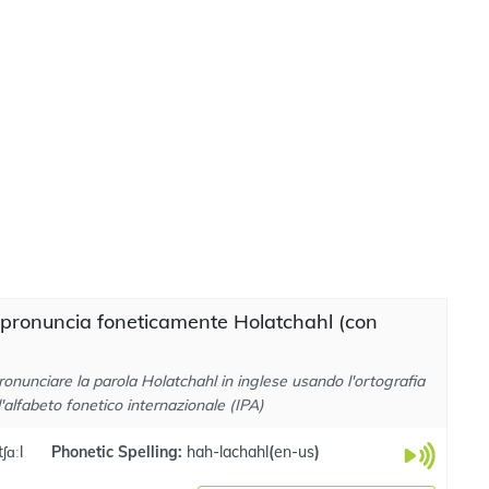
pronuncia foneticamente Holatchahl (con
onunciare la parola Holatchahl in inglese usando l'ortografia
l'alfabeto fonetico internazionale (IPA)
ʃɑːl
Phonetic Spelling:
hah-lachahl
(
en-us
)