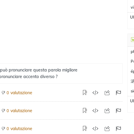
v
U
p
P
 può pronunciare questa parola migliore
é
pronunciare accento diverso ?
s
valutazione
0
U
valutazione
0
valutazione
0