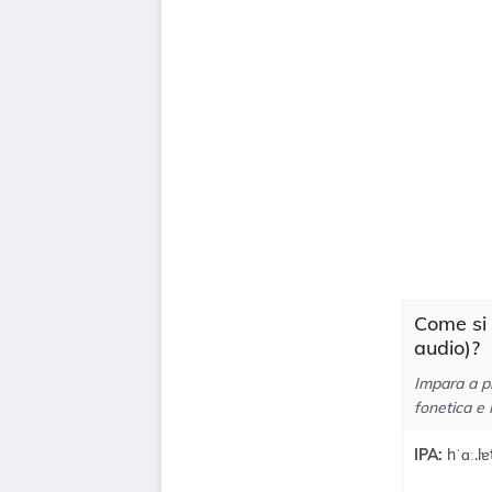
Come si 
audio)?
Impara a pr
fonetica e 
IPA:
hˈɑː.lɐt