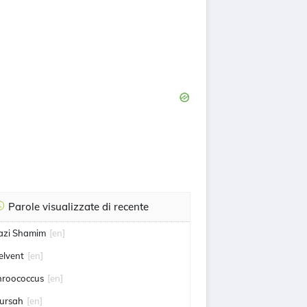
Parole visualizzate di recente
azi Shamim
[en]
elvent
[en]
hroococcus
[en]
ursah
[en]