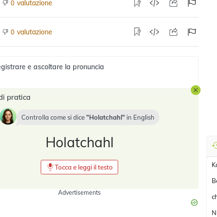
valutazione
0
valutazione
0
gistrare e ascoltare la pronuncia
di pratica
Controlla come si dice
Holatchahl
in
English
Holatchahl
K
Tocca e leggi il testo
B
Advertisements
c
N