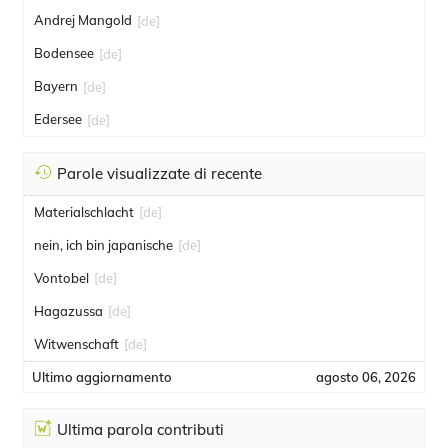
Andrej Mangold
[de]
Bodensee
[de]
Bayern
[de]
Edersee
[de]
Parole visualizzate di recente
Materialschlacht
[de]
nein, ich bin japanische
[de]
Vontobel
[de]
Hagazussa
[de]
Witwenschaft
[de]
Ultimo aggiornamento
agosto 06, 2026
Ultima parola contributi