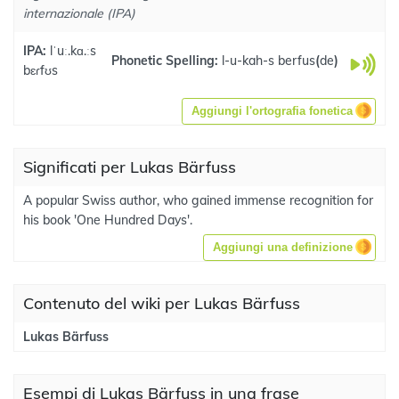
internazionale (IPA)
IPA:
lˈuː.kɑ.ːs
Phonetic Spelling:
l-u-kah-s berfus
(
de
)
bɛɾfʊs
Aggiungi l'ortografia fonetica
Significati per Lukas Bärfuss
A popular Swiss author, who gained immense recognition for
his book 'One Hundred Days'.
Aggiungi una definizione
Contenuto del wiki per Lukas Bärfuss
Lukas Bärfuss
Esempi di Lukas Bärfuss in una frase