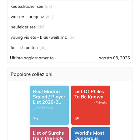
keutschacher see
[de]
wacker – bregenz
[de]
neufelder see
[de]
young violets – blau-weiß linz
[de]
fac – st. pölten
[de]
Ultimo aggiornamento
agosto 03, 2026
Popolare collezioni
Real Madrid
List Of Philes
Squad / Player
To Be Known
List 2020-21
-Privato
-John Dennis
G.Thomas
35
49
List of Surahs
World's Most
from the Holy
Dangerous