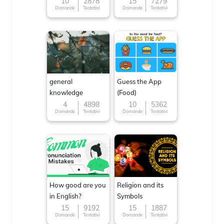
10
2878
15
7279
Domande
Tentativi
Domande
Tentativi
general
Guess the App
knowledge
(Food)
4
4898
10
5362
Domande
Tentativi
Domande
Tentativi
How good are you
Religion and its
in English?
Symbols
15
9192
15
1887
Domande
Tentativi
Domande
Tentativi