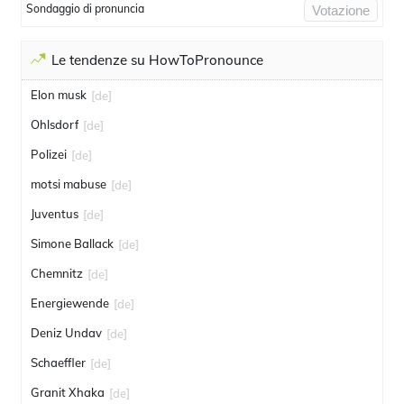
Sondaggio di pronuncia
Votazione
Le tendenze su HowToPronounce
Elon musk
[de]
Ohlsdorf
[de]
Polizei
[de]
motsi mabuse
[de]
Juventus
[de]
Simone Ballack
[de]
Chemnitz
[de]
Energiewende
[de]
Deniz Undav
[de]
Schaeffler
[de]
Granit Xhaka
[de]