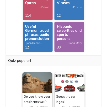
Quran
Viruses
-Privato
-Privato
114
12
Useful
Hispanic
German travel
celebrities and
phrases audio
sports-
pronunciation
persons
-John Dennis
-Gloria Mary
G.Thomas
12
30
Quiz popolari
Do you know your
Guess the car
presidents well?
logos!